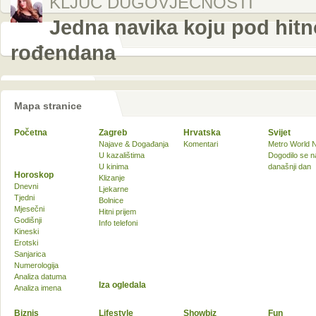
KLJUČ DUGOVJEČNOSTI
Jedna navika koju pod hitn
rođendana
Mapa stranice
Početna
Zagreb
Hrvatska
Svijet
Najave & Događanja
Komentari
Metro World 
U kazalištima
Dogodilo se n
U kinima
današnji dan
Horoskop
Klizanje
Dnevni
Ljekarne
Tjedni
Bolnice
Mjesečni
Hitni prijem
Godišnji
Info telefoni
Kineski
Erotski
Sanjarica
Numerologija
Analiza datuma
Iza ogledala
Analiza imena
Biznis
Lifestyle
Showbiz
Fun