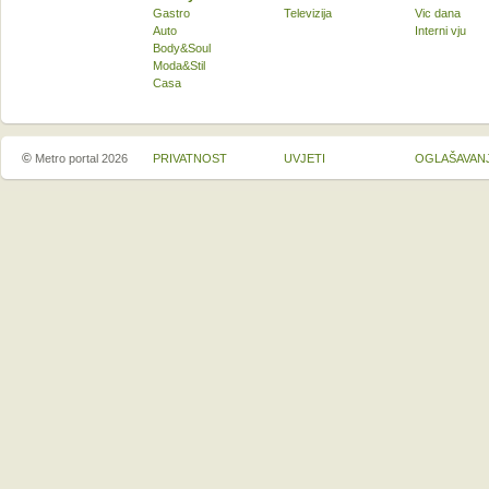
Gastro
Televizija
Vic dana
Auto
Interni vju
Body&Soul
Moda&Stil
Casa
©
Metro portal 2026
PRIVATNOST
UVJETI
OGLAŠAVAN