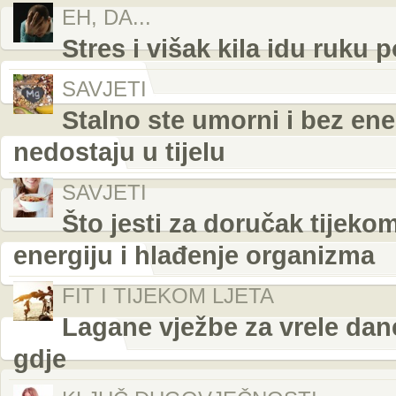
EH, DA...
Stres i višak kila idu ruku 
SAVJETI
Stalno ste umorni i bez ener
nedostaju u tijelu
SAVJETI
Što jesti za doručak tijeko
energiju i hlađenje organizma
FIT I TIJEKOM LJETA
Lagane vježbe za vrele dane
gdje