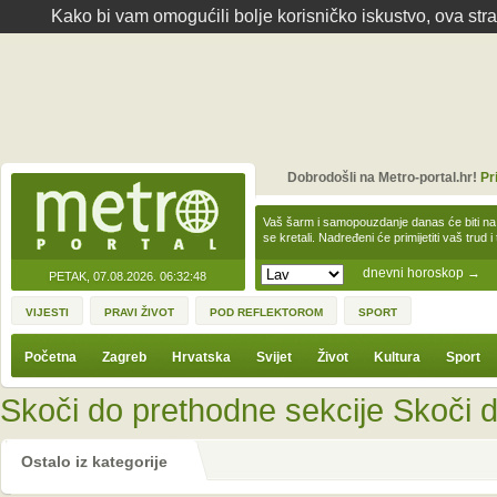
Kako bi vam omogućili bolje korisničko iskustvo, ova str
Dobrodošli na Metro-portal.hr!
Pr
Vaš šarm i samopouzdanje danas će biti na
se kretali. Nadređeni će primijetiti vaš trud 
dnevni horoskop
→
PETAK, 07.08.2026.
06:32:48
VIJESTI
PRAVI ŽIVOT
POD REFLEKTOROM
SPORT
Početna
Zagreb
Hrvatska
Svijet
Život
Kultura
Sport
Skoči do prethodne sekcije
Skoči d
Ostalo iz kategorije