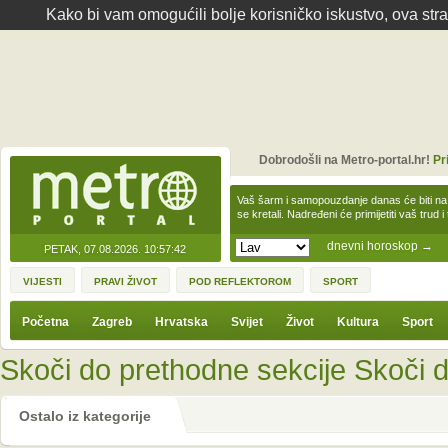
Kako bi vam omogućili bolje korisničko iskustvo, ova str
Dobrodošli na Metro-portal.hr!
Pr
Vaš šarm i samopouzdanje danas će biti na
se kretali. Nadređeni će primijetiti vaš trud 
dnevni horoskop
→
PETAK, 07.08.2026.
10:57:42
VIJESTI
PRAVI ŽIVOT
POD REFLEKTOROM
SPORT
Početna
Zagreb
Hrvatska
Svijet
Život
Kultura
Sport
Skoči do prethodne sekcije
Skoči d
Ostalo iz kategorije