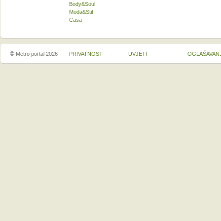
Body&Soul
Moda&Stil
Casa
©
Metro portal 2026
PRIVATNOST
UVJETI
OGLAŠAVAN