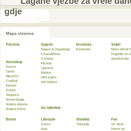
Lagane vježbe za vrele dane
gdje
Mapa stranice
Početna
Zagreb
Hrvatska
Svijet
Najave & Događanja
Komentari
Metro World 
U kazalištima
Dogodilo se n
U kinima
današnji dan
Horoskop
Klizanje
Dnevni
Ljekarne
Tjedni
Bolnice
Mjesečni
Hitni prijem
Godišnji
Info telefoni
Kineski
Erotski
Sanjarica
Numerologija
Analiza datuma
Iza ogledala
Analiza imena
Biznis
Lifestyle
Showbiz
Fun
Gastro
Televizija
Vic dana
Auto
Interni vju