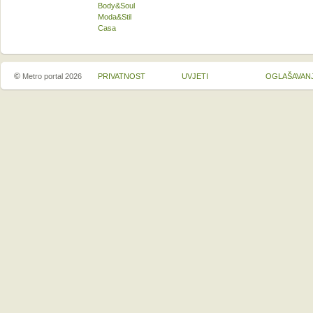
Body&Soul
Moda&Stil
Casa
©
Metro portal 2026
PRIVATNOST
UVJETI
OGLAŠAVAN