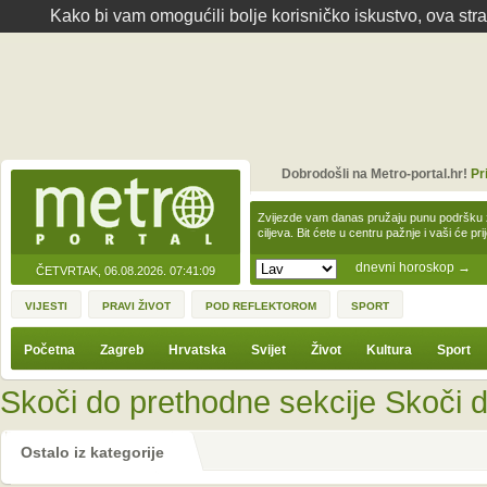
Kako bi vam omogućili bolje korisničko iskustvo, ova str
Dobrodošli na Metro-portal.hr!
Pr
Zvijezde vam danas pružaju punu podršku z
ciljeva. Bit ćete u centru pažnje i vaši će pr
dnevni horoskop
→
ČETVRTAK, 06.08.2026.
07:41:09
VIJESTI
PRAVI ŽIVOT
POD REFLEKTOROM
SPORT
Početna
Zagreb
Hrvatska
Svijet
Život
Kultura
Sport
Skoči do prethodne sekcije
Skoči d
Ostalo iz kategorije