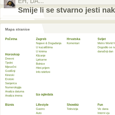
EH, DA...
Smije li se stvarno jesti na
Mapa stranice
Početna
Zagreb
Hrvatska
Svijet
Najave & Događanja
Komentari
Metro World 
U kazalištima
Dogodilo se n
U kinima
današnji dan
Horoskop
Klizanje
Dnevni
Ljekarne
Tjedni
Bolnice
Mjesečni
Hitni prijem
Godišnji
Info telefoni
Kineski
Erotski
Sanjarica
Numerologija
Analiza datuma
Iza ogledala
Analiza imena
Biznis
Lifestyle
Showbiz
Fun
Gastro
Televizija
Vic dana
Auto
Interni vju