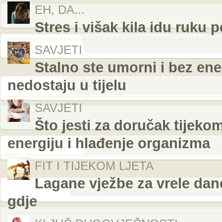
EH, DA...
Stres i višak kila idu ruku 
SAVJETI
Stalno ste umorni i bez ener
nedostaju u tijelu
SAVJETI
Što jesti za doručak tijeko
energiju i hlađenje organizma
FIT I TIJEKOM LJETA
Lagane vježbe za vrele dane
gdje