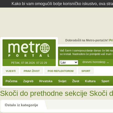
Kako bi vam omogućili bolje korisničko iskustvo, ova str
Dobrodošli na Metro-portal.hr!
Pr
Vaš šarm i samopouzdanje danas će biti na
se kretali. Nadređeni će primijetiti vaš trud 
dnevni horoskop
→
PETAK, 07.08.2026.
07:22:29
VIJESTI
PRAVI ŽIVOT
POD REFLEKTOROM
SPORT
Početna
Zagreb
Hrvatska
Svijet
Život
Kultura
Sport
Skoči do prethodne sekcije
Skoči d
Ostalo iz kategorije