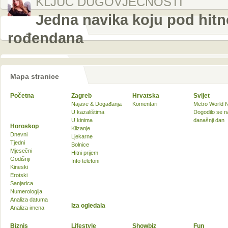
KLJUČ DUGOVJEČNOSTI
Jedna navika koju pod hitn
rođendana
Mapa stranice
Početna
Zagreb
Hrvatska
Svijet
Najave & Događanja
Komentari
Metro World 
U kazalištima
Dogodilo se n
U kinima
današnji dan
Horoskop
Klizanje
Dnevni
Ljekarne
Tjedni
Bolnice
Mjesečni
Hitni prijem
Godišnji
Info telefoni
Kineski
Erotski
Sanjarica
Numerologija
Analiza datuma
Iza ogledala
Analiza imena
Biznis
Lifestyle
Showbiz
Fun