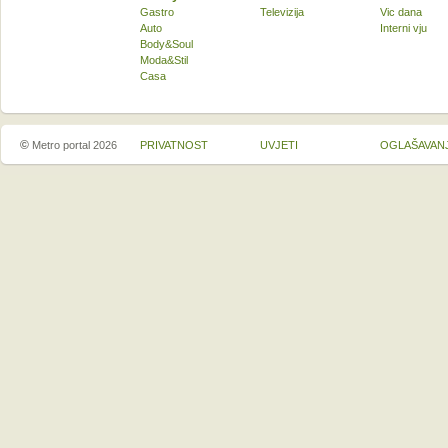
Gastro
Televizija
Vic dana
Auto
Interni vju
Body&Soul
Moda&Stil
Casa
©
Metro portal 2026
PRIVATNOST
UVJETI
OGLAŠAVAN