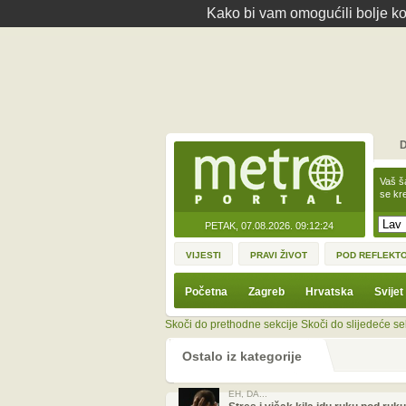
Kako bi vam omogućili bolje kor
D
Vaš š
se kre
PETAK, 07.08.2026.
09:12:24
VIJESTI
PRAVI ŽIVOT
POD REFLEKT
Početna
Zagreb
Hrvatska
Svijet
Skoči do prethodne sekcije
Skoči do slijedeće se
Ostalo iz kategorije
EH, DA...