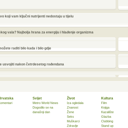
o koji vam ključni nutrijenti nedostaju u tijelu
nskog vala? Najbolja hrana za energiju i hlađenje organizma
žete raditi bilo kada i bilo gdje
e usvojiti nakon četrdesetog rođendana
Hrvatska
Svijet
Život
Kultura
omentari
Metro World News
Iza ogledala
Film
Dogodilo se na
Znanost
Knjiga
današnji dan
Žene
Kazalište
Seks
Glazba
Muškarci
Clubbing
Zdravlje
Stand up