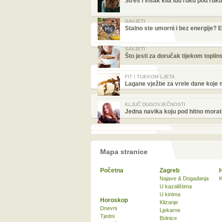
Stres i višak kila idu ruku pod ruku
SAVJETI
Stalno ste umorni i bez energije? Ev
SAVJETI
Što jesti za doručak tijekom topli
FIT I TIJEKOM LJETA
Lagane vježbe za vrele dane koje mo
KLJUČ DUGOVJEČNOSTI
Jedna navika koju pod hitno morat
Mapa stranice
Početna
Zagreb
Najave & Događanja
K
U kazalištima
U kinima
Horoskop
Klizanje
Dnevni
Ljekarne
Tjedni
Bolnice