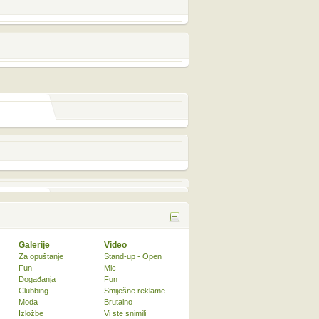
Galerije
Video
Za opuštanje
Stand-up - Open
Fun
Mic
Događanja
Fun
Clubbing
Smiješne reklame
Moda
Brutalno
Izložbe
Vi ste snimili