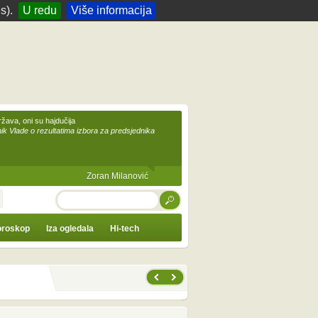
s).
U redu
Više informacija
žava, oni su hajdučija
ik Vlade o rezultatima izbora za predsjednika
Zoran Milanović
TRAŽI
roskop
Iza ogledala
Hi-tech