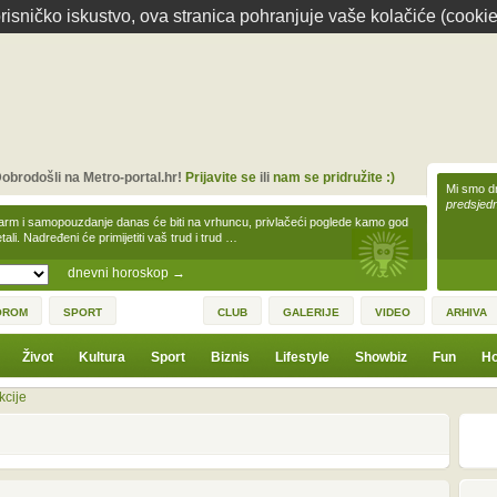
isničko iskustvo, ova stranica pohranjuje vaše kolačiće (cookie
obrodošli na Metro-portal.hr!
Prijavite se
ili
nam se pridružite :)
Mi smo dr
predsjedn
arm i samopouzdanje danas će biti na vrhuncu, privlačeći poglede kamo god
tali. Nadređeni će primijetiti vaš trud i trud …
dnevni horoskop
→
OROM
SPORT
CLUB
GALERIJE
VIDEO
ARHIVA
Život
Kultura
Sport
Biznis
Lifestyle
Showbiz
Fun
Ho
kcije
1
3