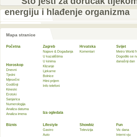
Što jesti za doručak tijeko
energiju i hlađenje organizma
Mapa stranice
Početna
Zagreb
Hrvatska
Svijet
Najave & Događanja
Komentari
Metro World 
U kazalištima
Dogodilo se n
U kinima
današnji dan
Horoskop
Klizanje
Dnevni
Ljekarne
Tjedni
Bolnice
Mjesečni
Hitni prijem
Godišnji
Info telefoni
Kineski
Erotski
Sanjarica
Numerologija
Analiza datuma
Iza ogledala
Analiza imena
Biznis
Lifestyle
Showbiz
Fun
Gastro
Televizija
Vic dana
Auto
Interni vju