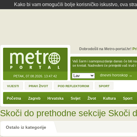
Kako bi vam omogućili bolje korisničko iskustvo, ova str
Dobrodošli na Metro-portal.hr!
Pr
Vaš šarm i samopouzdanje danas će biti na
se kretali. Nadređeni će primijetiti vaš trud 
dnevni horoskop
→
PETAK, 07.08.2026.
13:47:42
VIJESTI
PRAVI ŽIVOT
POD REFLEKTOROM
SPORT
Početna
Zagreb
Hrvatska
Svijet
Život
Kultura
Sport
Skoči do prethodne sekcije
Skoči d
Ostalo iz kategorije