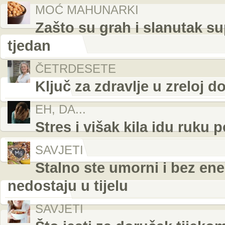
MOĆ MAHUNARKI
Zašto su grah i slanutak su
tjedan
ČETRDESETE
Ključ za zdravlje u zreloj d
EH, DA...
Stres i višak kila idu ruku 
SAVJETI
Stalno ste umorni i bez ener
nedostaju u tijelu
SAVJETI