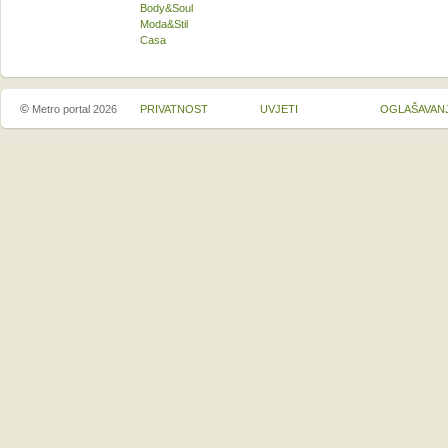
Body&Soul
Moda&Stil
Casa
©
Metro portal 2026
PRIVATNOST
UVJETI
OGLAŠAVAN