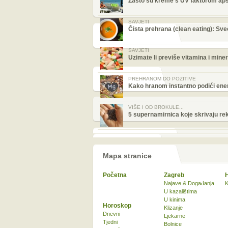
Zašto su kreme s UV faktorom apso
SAVJETI
Čista prehrana (clean eating): Sveo
SAVJETI
Uzimate li previše vitamina i mine
PREHRANOM DO POZITIVE
Kako hranom instantno podići energ
VIŠE I OD BROKULE...
5 supernamirnica koje skrivaju re
Mapa stranice
Početna
Zagreb
Najave & Događanja
K
U kazalištima
U kinima
Horoskop
Klizanje
Dnevni
Ljekarne
Tjedni
Bolnice