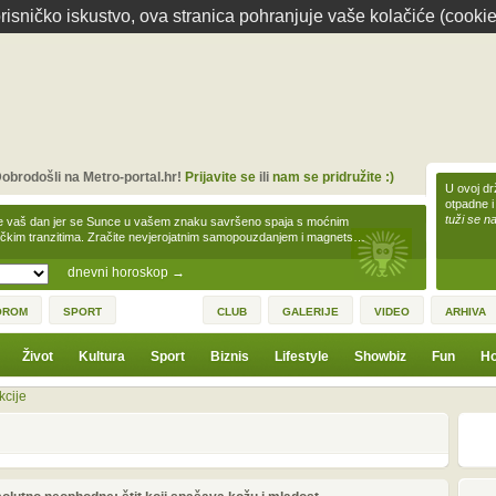
isničko iskustvo, ova stranica pohranjuje vaše kolačiće (cookie
obrodošli na Metro-portal.hr!
Prijavite se
ili
nam se pridružite :)
U ovoj dr
otpadne i
tuži se na
e vaš dan jer se Sunce u vašem znaku savršeno spaja s moćnim
čkim tranzitima. Zračite nevjerojatnim samopouzdanjem i magnets…
dnevni horoskop
→
OROM
SPORT
CLUB
GALERIJE
VIDEO
ARHIVA
Život
Kultura
Sport
Biznis
Lifestyle
Showbiz
Fun
Ho
kcije
prethodno
2