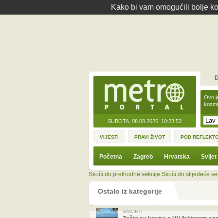
Kako bi vam omogućili bolje kor
D
Ovo j
kozmi
SUBOTA, 08.08.2026.
10:23:53
VIJESTI
PRAVI ŽIVOT
POD REFLEKT
Početna
Zagreb
Hrvatska
Svijet
Skoči do prethodne sekcije
Skoči do slijedeće se
Ostalo iz kategorije
SAVJETI