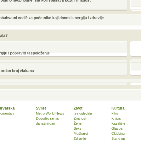
lutno neophodne: štit koji spašava kožu i mladost
buhvatni vodič za početnike koji donosi energiju i zdravlje
rala?
iju i popraviti raspoloženje
kordan broj vlakana
Hrvatska
Svijet
Život
Kultura
omentari
Metro World News
Iza ogledala
Film
Dogodilo se na
Znanost
Knjiga
današnji dan
Žene
Kazalište
Seks
Glazba
Muškarci
Clubbing
Zdravlje
Stand up