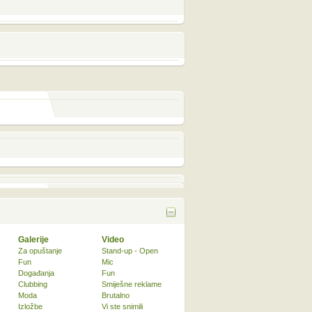
Galerije
Video
Za opuštanje
Stand-up - Open
Fun
Mic
Događanja
Fun
Clubbing
Smiješne reklame
Moda
Brutalno
Izložbe
Vi ste snimili