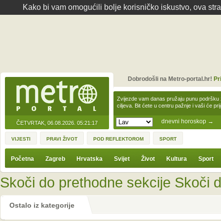
Kako bi vam omogućili bolje korisničko iskustvo, ova str
Dobrodošli na Metro-portal.hr!
Pr
Zvijezde vam danas pružaju punu podršku z
ciljeva. Bit ćete u centru pažnje i vaši će pr
dnevni horoskop
→
ČETVRTAK, 06.08.2026.
05:21:17
VIJESTI
PRAVI ŽIVOT
POD REFLEKTOROM
SPORT
Početna
Zagreb
Hrvatska
Svijet
Život
Kultura
Sport
Skoči do prethodne sekcije
Skoči d
Ostalo iz kategorije