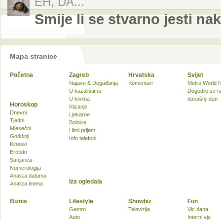
EH, DA...
Smije li se stvarno jesti na
Mapa stranice
Početna
Zagreb
Hrvatska
Svijet
Najave & Događanja
Komentari
Metro World 
U kazalištima
Dogodilo se n
U kinima
današnji dan
Horoskop
Klizanje
Dnevni
Ljekarne
Tjedni
Bolnice
Mjesečni
Hitni prijem
Godišnji
Info telefoni
Kineski
Erotski
Sanjarica
Numerologija
Analiza datuma
Iza ogledala
Analiza imena
Biznis
Lifestyle
Showbiz
Fun
Gastro
Televizija
Vic dana
Auto
Interni vju