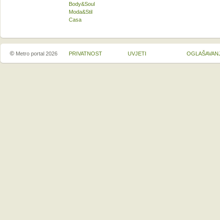
Body&Soul
Moda&Stil
Casa
©
Metro portal 2026
PRIVATNOST
UVJETI
OGLAŠAVAN