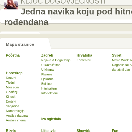
KLJUČ DUGOVJEČNOSTI
Jedna navika koju pod hitn
rođendana
Mapa stranice
Početna
Zagreb
Hrvatska
Svijet
Najave & Događanja
Komentari
Metro World 
U kazalištima
Dogodilo se n
U kinima
današnji dan
Horoskop
Klizanje
Dnevni
Ljekarne
Tjedni
Bolnice
Mjesečni
Hitni prijem
Godišnji
Info telefoni
Kineski
Erotski
Sanjarica
Numerologija
Analiza datuma
Iza ogledala
Analiza imena
Biznis
Lifestyle
Showbiz
Fun