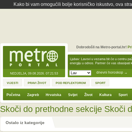
Kako bi vam omogućili bolje korisničko iskustvo, ova str
Dobrodošli na Metro-portal.hr!
Pr
Ljubav: Lavovi u vezama bit će u centru paž
energiju u odnos. Partner će vas obasipati
dnevni horoskop
→
NEDJELJA, 09.08.2026.
07:21:53
VIJESTI
PRAVI ŽIVOT
POD REFLEKTOROM
SPORT
Početna
Zagreb
Hrvatska
Svijet
Život
Kultura
Sport
Skoči do prethodne sekcije
Skoči d
Ostalo iz kategorije