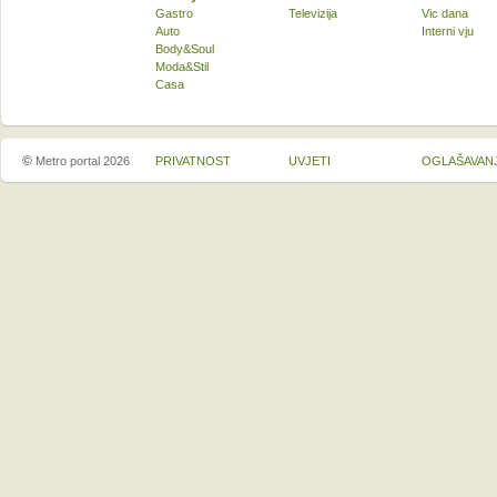
Gastro
Televizija
Vic dana
Auto
Interni vju
Body&Soul
Moda&Stil
Casa
©
Metro portal 2026
PRIVATNOST
UVJETI
OGLAŠAVAN