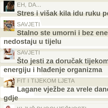
EH, DA...
Stres i višak kila idu ruku 
SAVJETI
Stalno ste umorni i bez ener
nedostaju u tijelu
SAVJETI
Što jesti za doručak tijeko
energiju i hlađenje organizma
FIT I TIJEKOM LJETA
Lagane vježbe za vrele dane
gdje