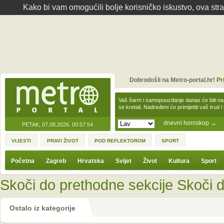
Kako bi vam omogućili bolje korisničko iskustvo, ova str
Dobrodošli na Metro-portal.hr!
Pr
Vaš šarm i samopouzdanje danas će biti na
se kretali. Nadređeni će primijetiti vaš trud 
dnevni horoskop
→
PETAK, 07.08.2026.
00:57:54
VIJESTI
PRAVI ŽIVOT
POD REFLEKTOROM
SPORT
Početna
Zagreb
Hrvatska
Svijet
Život
Kultura
Sport
Skoči do prethodne sekcije
Skoči d
Ostalo iz kategorije