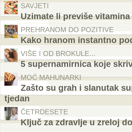
SAVJETI
Uzimate li previše vitamina
PREHRANOM DO POZITIVE
Kako hranom instantno podi
VIŠE I OD BROKULE...
5 supernamirnica koje skri
MOĆ MAHUNARKI
Zašto su grah i slanutak su
tjedan
ČETRDESETE
Ključ za zdravlje u zreloj d