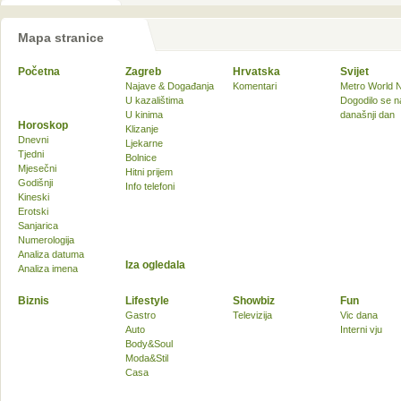
Mapa stranice
Početna
Zagreb
Hrvatska
Svijet
Najave & Događanja
Komentari
Metro World 
U kazalištima
Dogodilo se n
U kinima
današnji dan
Horoskop
Klizanje
Dnevni
Ljekarne
Tjedni
Bolnice
Mjesečni
Hitni prijem
Godišnji
Info telefoni
Kineski
Erotski
Sanjarica
Numerologija
Analiza datuma
Iza ogledala
Analiza imena
Biznis
Lifestyle
Showbiz
Fun
Gastro
Televizija
Vic dana
Auto
Interni vju
Body&Soul
Moda&Stil
Casa