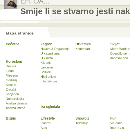
EH, DA...
Smije li se stvarno jesti na
Mapa stranice
Početna
Zagreb
Hrvatska
Svijet
Najave & Događanja
Komentari
Metro World 
U kazalištima
Dogodilo se n
U kinima
današnji dan
Horoskop
Klizanje
Dnevni
Ljekarne
Tjedni
Bolnice
Mjesečni
Hitni prijem
Godišnji
Info telefoni
Kineski
Erotski
Sanjarica
Numerologija
Analiza datuma
Iza ogledala
Analiza imena
Biznis
Lifestyle
Showbiz
Fun
Gastro
Televizija
Vic dana
Auto
Interni vju