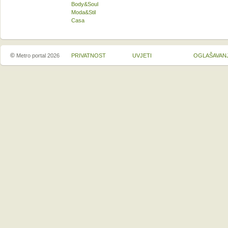
Body&Soul
Moda&Stil
Casa
©
Metro portal 2026
PRIVATNOST
UVJETI
OGLAŠAVAN