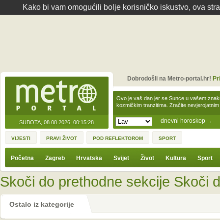
Kako bi vam omogućili bolje korisničko iskustvo, ova str
Dobrodošli na Metro-portal.hr!
Pr
Ovo je vaš dan jer se Sunce u vašem zna
kozmičkim tranzitima. Zračite nevjerojat
dnevni horoskop
→
SUBOTA, 08.08.2026.
00:15:28
VIJESTI
PRAVI ŽIVOT
POD REFLEKTOROM
SPORT
Početna
Zagreb
Hrvatska
Svijet
Život
Kultura
Sport
Skoči do prethodne sekcije
Skoči d
Ostalo iz kategorije