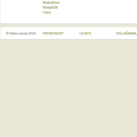
Body&Soul
Moda&Stil
Casa
©
Metro portal 2026
PRIVATNOST
UVJETI
OGLAŠAVAN