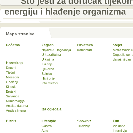
Što jesti za doručak tijeko
energiju i hlađenje organizma
Mapa stranice
Početna
Zagreb
Hrvatska
Svijet
Najave & Događanja
Komentari
Metro World 
U kazalištima
Dogodilo se n
U kinima
današnji dan
Horoskop
Klizanje
Dnevni
Ljekarne
Tjedni
Bolnice
Mjesečni
Hitni prijem
Godišnji
Info telefoni
Kineski
Erotski
Sanjarica
Numerologija
Analiza datuma
Iza ogledala
Analiza imena
Biznis
Lifestyle
Showbiz
Fun
Gastro
Televizija
Vic dana
Auto
Interni vju