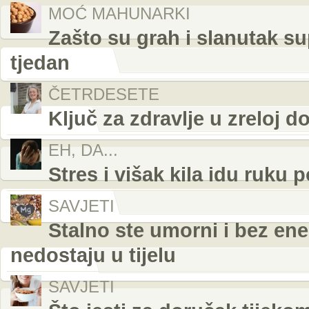
MOĆ MAHUNARKI
Zašto su grah i slanutak su
tjedan
ČETRDESETE
Ključ za zdravlje u zreloj d
EH, DA...
Stres i višak kila idu ruku 
SAVJETI
Stalno ste umorni i bez ener
nedostaju u tijelu
SAVJETI