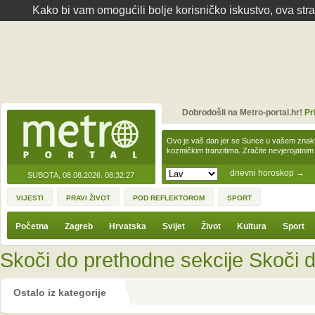
Kako bi vam omogućili bolje korisničko iskustvo, ova str
Dobrodošli na Metro-portal.hr!
Pr
Ovo je vaš dan jer se Sunce u vašem zna
kozmičkim tranzitima. Zračite nevjerojat
dnevni horoskop
→
SUBOTA, 08.08.2026.
08:32:27
VIJESTI
PRAVI ŽIVOT
POD REFLEKTOROM
SPORT
Početna
Zagreb
Hrvatska
Svijet
Život
Kultura
Sport
Skoči do prethodne sekcije
Skoči d
Ostalo iz kategorije