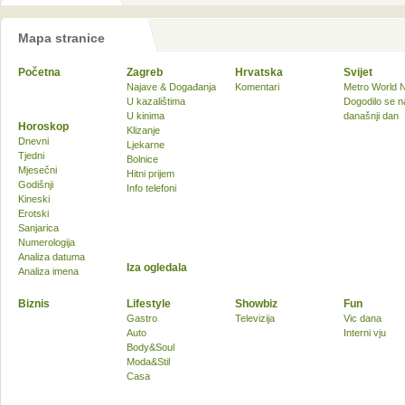
Mapa stranice
Početna
Zagreb
Hrvatska
Svijet
Najave & Događanja
Komentari
Metro World 
U kazalištima
Dogodilo se n
U kinima
današnji dan
Horoskop
Klizanje
Dnevni
Ljekarne
Tjedni
Bolnice
Mjesečni
Hitni prijem
Godišnji
Info telefoni
Kineski
Erotski
Sanjarica
Numerologija
Analiza datuma
Iza ogledala
Analiza imena
Biznis
Lifestyle
Showbiz
Fun
Gastro
Televizija
Vic dana
Auto
Interni vju
Body&Soul
Moda&Stil
Casa