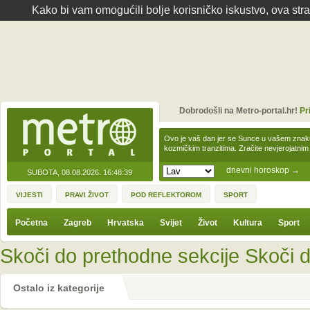
Kako bi vam omogućili bolje korisničko iskustvo, ova str
Dobrodošli na Metro-portal.hr!
Pr
Ovo je vaš dan jer se Sunce u vašem zna
kozmičkim tranzitima. Zračite nevjerojat
dnevni horoskop
→
SUBOTA, 08.08.2026.
16:48:39
VIJESTI
PRAVI ŽIVOT
POD REFLEKTOROM
SPORT
Početna
Zagreb
Hrvatska
Svijet
Život
Kultura
Sport
Skoči do prethodne sekcije
Skoči d
Ostalo iz kategorije