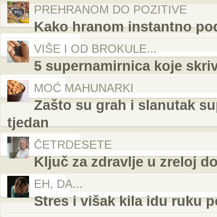
PREHRANOM DO POZITIVE
Kako hranom instantno podi
VIŠE I OD BROKULE...
5 supernamirnica koje skri
MOĆ MAHUNARKI
Zašto su grah i slanutak su
tjedan
ČETRDESETE
Ključ za zdravlje u zreloj d
EH, DA...
Stres i višak kila idu ruku 