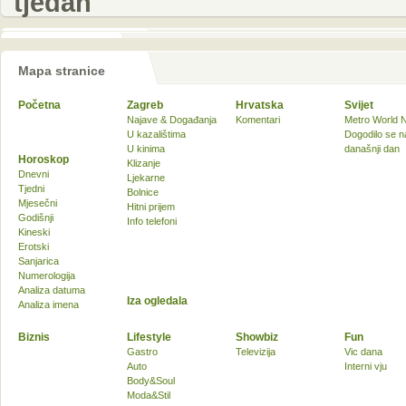
tjedan
Mapa stranice
Početna
Zagreb
Hrvatska
Svijet
Najave & Događanja
Komentari
Metro World 
U kazalištima
Dogodilo se n
U kinima
današnji dan
Horoskop
Klizanje
Dnevni
Ljekarne
Tjedni
Bolnice
Mjesečni
Hitni prijem
Godišnji
Info telefoni
Kineski
Erotski
Sanjarica
Numerologija
Analiza datuma
Iza ogledala
Analiza imena
Biznis
Lifestyle
Showbiz
Fun
Gastro
Televizija
Vic dana
Auto
Interni vju
Body&Soul
Moda&Stil