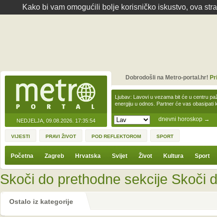
Kako bi vam omogućili bolje korisničko iskustvo, ova str
Dobrodošli na Metro-portal.hr!
Pr
Ljubav: Lavovi u vezama bit će u centru paž
energiju u odnos. Partner će vas obasipati
dnevni horoskop
→
NEDJELJA, 09.08.2026.
17:35:54
VIJESTI
PRAVI ŽIVOT
POD REFLEKTOROM
SPORT
Početna
Zagreb
Hrvatska
Svijet
Život
Kultura
Sport
Skoči do prethodne sekcije
Skoči d
Ostalo iz kategorije