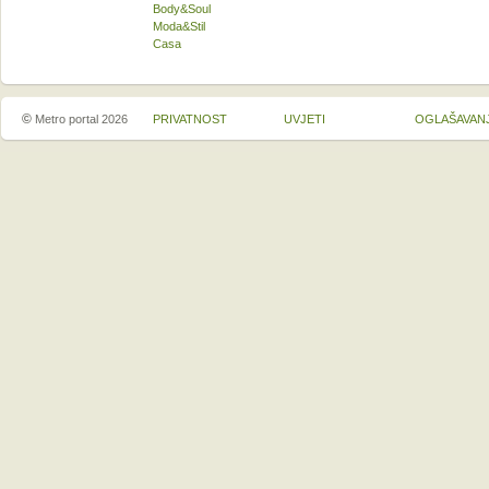
Body&Soul
Moda&Stil
Casa
©
Metro portal 2026
PRIVATNOST
UVJETI
OGLAŠAVAN