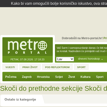
Kako bi vam omogućili bolje korisničko iskustvo, ova str
Dobrodošli na Metro-portal.hr!
Pr
Vaš šarm i samopouzdanje danas će biti na
se kretali. Nadređeni će primijetiti vaš trud 
dnevni horoskop
→
PETAK, 07.08.2026.
17:18:20
VIJESTI
PRAVI ŽIVOT
POD REFLEKTOROM
SPORT
Početna
Zagreb
Hrvatska
Svijet
Život
Kultura
Sport
Skoči do prethodne sekcije
Skoči d
Ostalo iz kategorije