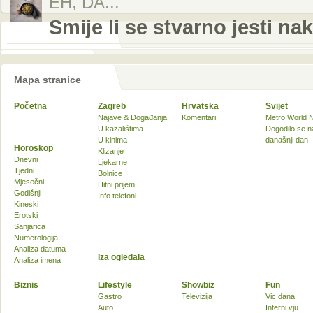
EH, DA...
Smije li se stvarno jesti na
Mapa stranice
Početna
Zagreb
Hrvatska
Svijet
Najave & Događanja
Komentari
Metro World 
U kazalištima
Dogodilo se n
U kinima
današnji dan
Horoskop
Klizanje
Dnevni
Ljekarne
Tjedni
Bolnice
Mjesečni
Hitni prijem
Godišnji
Info telefoni
Kineski
Erotski
Sanjarica
Numerologija
Analiza datuma
Iza ogledala
Analiza imena
Biznis
Lifestyle
Showbiz
Fun
Gastro
Televizija
Vic dana
Auto
Interni vju