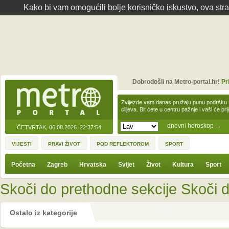
Kako bi vam omogućili bolje korisničko iskustvo, ova str
Dobrodošli na Metro-portal.hr!
Pr
Zvijezde vam danas pružaju punu podršku z
ciljeva. Bit ćete u centru pažnje i vaši će pr
dnevni horoskop
→
ČETVRTAK, 06.08.2026.
22:37:54
VIJESTI
PRAVI ŽIVOT
POD REFLEKTOROM
SPORT
Početna
Zagreb
Hrvatska
Svijet
Život
Kultura
Sport
Skoči do prethodne sekcije
Skoči d
Ostalo iz kategorije