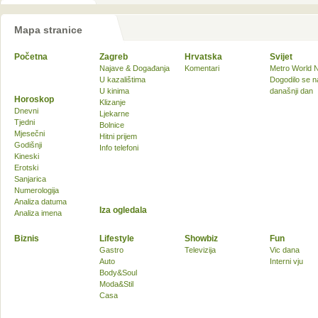
Mapa stranice
Početna
Zagreb
Hrvatska
Svijet
Najave & Događanja
Komentari
Metro World 
U kazalištima
Dogodilo se n
U kinima
današnji dan
Horoskop
Klizanje
Dnevni
Ljekarne
Tjedni
Bolnice
Mjesečni
Hitni prijem
Godišnji
Info telefoni
Kineski
Erotski
Sanjarica
Numerologija
Analiza datuma
Iza ogledala
Analiza imena
Biznis
Lifestyle
Showbiz
Fun
Gastro
Televizija
Vic dana
Auto
Interni vju
Body&Soul
Moda&Stil
Casa