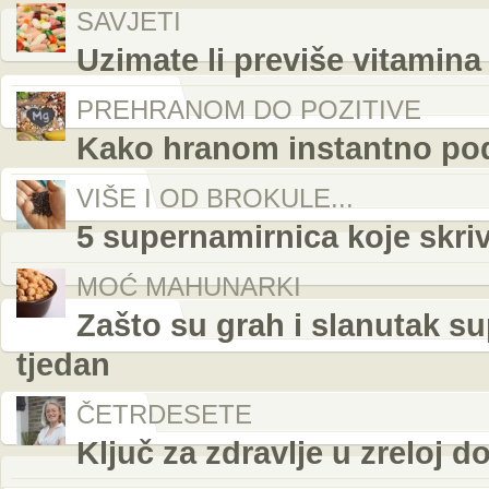
SAVJETI
Uzimate li previše vitamina
PREHRANOM DO POZITIVE
Kako hranom instantno podi
VIŠE I OD BROKULE...
5 supernamirnica koje skri
MOĆ MAHUNARKI
Zašto su grah i slanutak su
tjedan
ČETRDESETE
Ključ za zdravlje u zreloj d