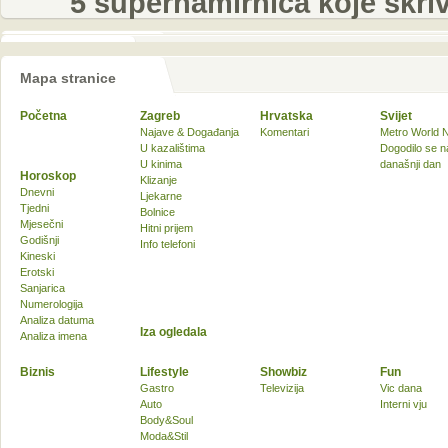
5 supernamirnica koje skri
Mapa stranice
Početna
Zagreb
Hrvatska
Svijet
Najave & Događanja
Komentari
Metro World 
U kazalištima
Dogodilo se n
U kinima
današnji dan
Horoskop
Klizanje
Dnevni
Ljekarne
Tjedni
Bolnice
Mjesečni
Hitni prijem
Godišnji
Info telefoni
Kineski
Erotski
Sanjarica
Numerologija
Analiza datuma
Iza ogledala
Analiza imena
Biznis
Lifestyle
Showbiz
Fun
Gastro
Televizija
Vic dana
Auto
Interni vju
Body&Soul
Moda&Stil