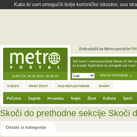
Kako bi vam omogućili bolje korisničko iskustvo, ova str
Dobrodošli na Metro-portal.hr!
Pr
Vaš šarm i samopouzdanje danas će biti na
se kretali. Nadređeni će primijetiti vaš trud 
dnevni horoskop
→
SUBOTA, 08.08.2026.
00:00:42
VIJESTI
PRAVI ŽIVOT
POD REFLEKTOROM
SPORT
Početna
Zagreb
Hrvatska
Svijet
Život
Kultura
Sport
Skoči do prethodne sekcije
Skoči d
Ostalo iz kategorije