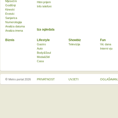
Mjesečni
Hitni prijem
Godišnji
Info telefoni
Kineski
Erotski
Sanjarica
Numerologija
Analiza datuma
Iza ogledala
Analiza imena
Biznis
Lifestyle
Showbiz
Fun
Gastro
Televizija
Vic dana
Auto
Interni vju
Body&Soul
Moda&Stil
Casa
©
Metro portal 2026
PRIVATNOST
UVJETI
OGLAŠAVAN