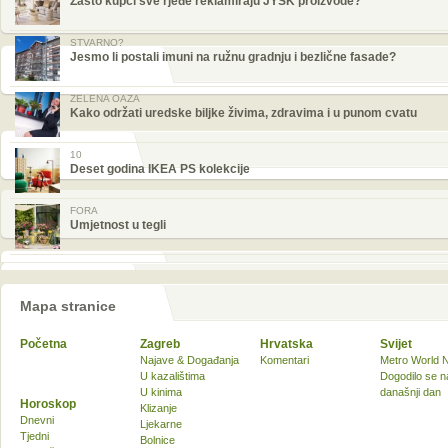
Zašto kupci sve rjeđe reklamiraju JYSK proizvode?
STVARNO?
Jesmo li postali imuni na ružnu gradnju i bezlične fasade?
ZELENA OAZA
Kako održati uredske biljke živima, zdravima i u punom cvatu
10
Deset godina IKEA PS kolekcije
FORA
Umjetnost u tegli
Mapa stranice
Početna
Zagreb
Hrvatska
Svijet
Najave & Događanja
Komentari
Metro World 
U kazalištima
Dogodilo se n
U kinima
današnji dan
Horoskop
Klizanje
Dnevni
Ljekarne
Tjedni
Bolnice