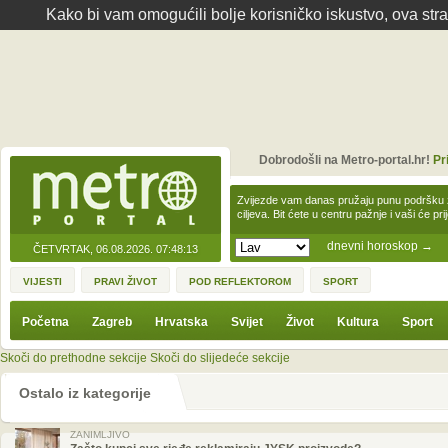
Kako bi vam omogućili bolje korisničko iskustvo, ova str
Dobrodošli na Metro-portal.hr!
Pr
Zvijezde vam danas pružaju punu podršku z
ciljeva. Bit ćete u centru pažnje i vaši će pr
dnevni horoskop
→
ČETVRTAK, 06.08.2026.
07:48:13
VIJESTI
PRAVI ŽIVOT
POD REFLEKTOROM
SPORT
Početna
Zagreb
Hrvatska
Svijet
Život
Kultura
Sport
Skoči do prethodne sekcije
Skoči do slijedeće sekcije
Ostalo iz kategorije
ZANIMLJIVO