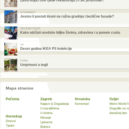
Zašto kupci sve rjeđe reklamiraju JYSK proizvode?
STVARNO?
Jesmo li postali imuni na ružnu gradnju i bezlične fasade?
ZELENA OAZA
Kako održati uredske biljke živima, zdravima i u punom cvatu
10
Deset godina IKEA PS kolekcije
FORA
Umjetnost u tegli
Mapa stranice
Početna
Zagreb
Hrvatska
Svijet
Najave & Događanja
Komentari
Metro World 
U kazalištima
Dogodilo se n
U kinima
današnji dan
Horoskop
Klizanje
Dnevni
Ljekarne
Tjedni
Bolnice