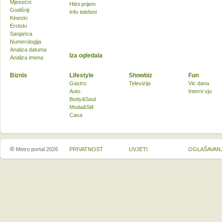
Mjesečni
Hitni prijem
Godišnji
Info telefoni
Kineski
Erotski
Sanjarica
Numerologija
Analiza datuma
Iza ogledala
Analiza imena
Biznis
Lifestyle
Showbiz
Fun
Gastro
Televizija
Vic dana
Auto
Interni vju
Body&Soul
Moda&Stil
Casa
©
Metro portal 2026
PRIVATNOST
UVJETI
OGLAŠAVAN