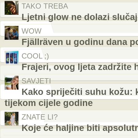
TAKO TREBA
Ljetni glow ne dolazi sluča
WOW
Fjällräven u godinu dana p
COOL ;)
Frajeri, ovog ljeta zadržite
SAVJETI
Kako spriječiti suhu kožu: 
tijekom cijele godine
ZNATE LI?
Koje će haljine biti apsolut