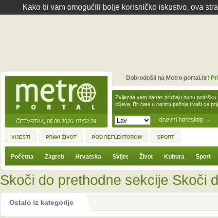
Kako bi vam omogućili bolje korisničko iskustvo, ova str
Dobrodošli na Metro-portal.hr!
Pr
Zvijezde vam danas pružaju punu podršku z
ciljeva. Bit ćete u centru pažnje i vaši će pr
dnevni horoskop
→
ČETVRTAK, 06.08.2026.
07:52:39
VIJESTI
PRAVI ŽIVOT
POD REFLEKTOROM
SPORT
Početna
Zagreb
Hrvatska
Svijet
Život
Kultura
Sport
Skoči do prethodne sekcije
Skoči d
Ostalo iz kategorije