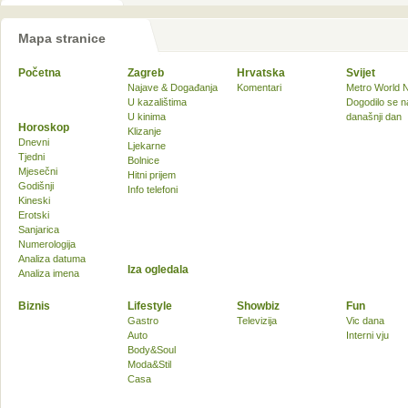
Mapa stranice
Početna
Zagreb
Hrvatska
Svijet
Najave & Događanja
Komentari
Metro World 
U kazalištima
Dogodilo se n
U kinima
današnji dan
Horoskop
Klizanje
Dnevni
Ljekarne
Tjedni
Bolnice
Mjesečni
Hitni prijem
Godišnji
Info telefoni
Kineski
Erotski
Sanjarica
Numerologija
Analiza datuma
Iza ogledala
Analiza imena
Biznis
Lifestyle
Showbiz
Fun
Gastro
Televizija
Vic dana
Auto
Interni vju
Body&Soul
Moda&Stil
Casa