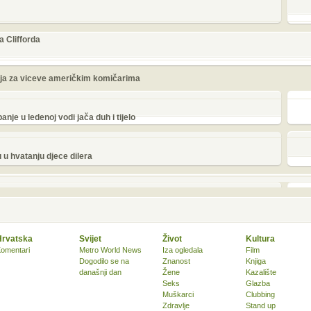
a Clifforda
ija za viceve američkim komičarima
nje u ledenoj vodi jača duh i tijelo
 u hvatanju djece dilera
Hrvatska
Svijet
Život
Kultura
omentari
Metro World News
Iza ogledala
Film
Dogodilo se na
Znanost
Knjiga
današnji dan
Žene
Kazalište
Seks
Glazba
Muškarci
Clubbing
Zdravlje
Stand up