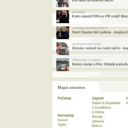
Iron Man na kineski način
SKANDAL
Kako spasiti FIFA-u: PR vodič Max
LIKVIDACIJA KROZ ŠALU
Smrt Osame bin Ladena - inspirac
SEREBRYANNY BOR
Zimske radosti na ruski način - kupa
'ČIŠĆENJE' U TIJEKU
Ratno stanje u Riu: Obitelji pomažu
Mapa stranice
Početna
Zagreb
Najave & Događanja
K
U kazalištima
U kinima
Horoskop
Klizanje
Dnevni
Ljekarne
Tjedni
Bolnice