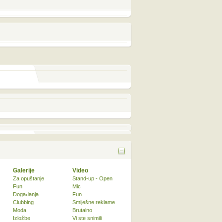
Galerije
Video
Za opuštanje
Stand-up - Open
Fun
Mic
Događanja
Fun
Clubbing
Smiješne reklame
Moda
Brutalno
Izložbe
Vi ste snimili