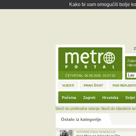
Kako bi vam omogućili bolje kor
D
Zvije
ciljev
ČETVRTAK, 06.08.2026.
15:07:52
VIJESTI
PRAVI ŽIVOT
POD REFLEKT
Početna
Zagreb
Hrvatska
Svijet
Skoči do prethodne sekcije
Skoči do slijedeće se
Ostalo iz kategorije
INTERNETSKA SENZACIJA