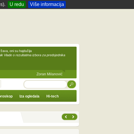
s).
U redu
Više informacija
žava, oni su hajdučija
ik Vlade o rezultatima izbora za predsjednika
Zoran Milanović
TRAŽI
roskop
Iza ogledala
Hi-tech