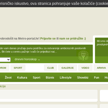
isničko iskustvo, ova stranica pohranjuje vaše kolačiće (cookie
obrodošli na Metro-portal.hr!
Prijavite se
ili
nam se pridružite :)
Mi smo dr
predsjedn
zde vam danas pružaju punu podršku za ostvarenje ambicioznih poslovnih
a. Bit ćete u centru pažnje i vaši će prijedlozi nai…
dnevni horoskop
→
OROM
SPORT
CLUB
GALERIJE
VIDEO
ARHIVA
Život
Kultura
Sport
Biznis
Lifestyle
Showbiz
Fun
Ho
kcije
1
3