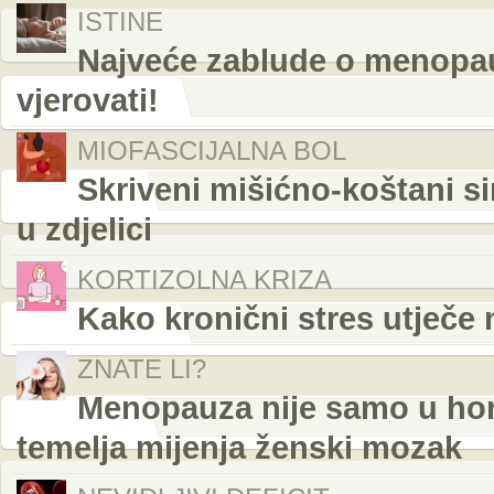
ISTINE
Najveće zablude o menopau
vjerovati!
MIOFASCIJALNA BOL
Skriveni mišićno-koštani s
u zdjelici
KORTIZOLNA KRIZA
Kako kronični stres utječe n
ZNATE LI?
Menopauza nije samo u hor
temelja mijenja ženski mozak