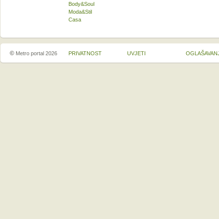
Body&Soul
Moda&Stil
Casa
©
Metro portal 2026
PRIVATNOST
UVJETI
OGLAŠAVAN