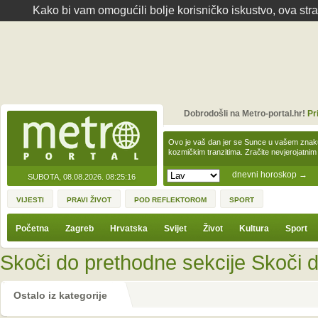
Kako bi vam omogućili bolje korisničko iskustvo, ova str
Dobrodošli na Metro-portal.hr!
Pr
Ovo je vaš dan jer se Sunce u vašem zna
kozmičkim tranzitima. Zračite nevjerojat
dnevni horoskop
→
SUBOTA, 08.08.2026.
08:25:16
VIJESTI
PRAVI ŽIVOT
POD REFLEKTOROM
SPORT
Početna
Zagreb
Hrvatska
Svijet
Život
Kultura
Sport
Skoči do prethodne sekcije
Skoči d
Ostalo iz kategorije