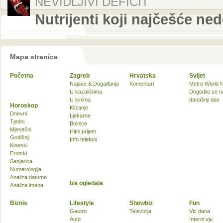
NEVIDLJIVI DEFICIT
Nutrijenti koji najčešće ne
Mapa stranice
Početna
Zagreb
Hrvatska
Svijet
Najave & Događanja
Komentari
Metro World 
U kazalištima
Dogodilo se n
U kinima
današnji dan
Horoskop
Klizanje
Dnevni
Ljekarne
Tjedni
Bolnice
Mjesečni
Hitni prijem
Godišnji
Info telefoni
Kineski
Erotski
Sanjarica
Numerologija
Analiza datuma
Iza ogledala
Analiza imena
Biznis
Lifestyle
Showbiz
Fun
Gastro
Televizija
Vic dana
Auto
Interni vju