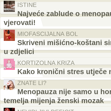
ISTINE
Najveće zablude o menopau
vjerovati!
MIOFASCIJALNA BOL
Skriveni mišićno-koštani s
u zdjelici
KORTIZOLNA KRIZA
Kako kronični stres utječe n
ZNATE LI?
Menopauza nije samo u hor
temelja mijenja ženski mozak