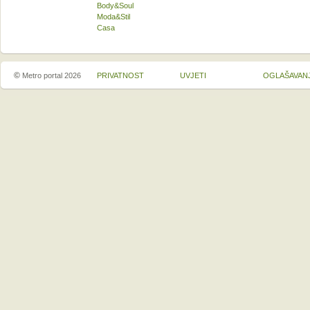
Body&Soul
Moda&Stil
Casa
©
Metro portal 2026
PRIVATNOST
UVJETI
OGLAŠAVAN