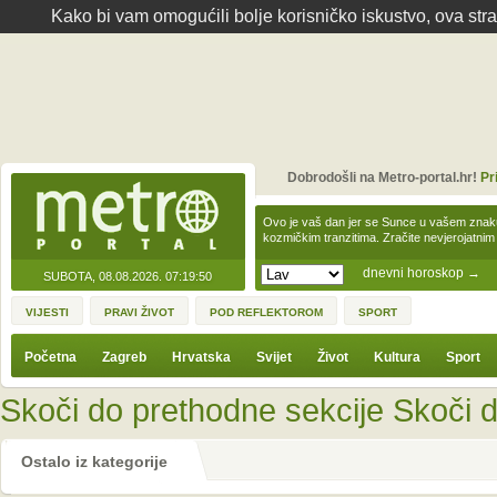
Kako bi vam omogućili bolje korisničko iskustvo, ova str
Dobrodošli na Metro-portal.hr!
Pr
Ovo je vaš dan jer se Sunce u vašem zna
kozmičkim tranzitima. Zračite nevjerojat
dnevni horoskop
→
SUBOTA, 08.08.2026.
07:19:50
VIJESTI
PRAVI ŽIVOT
POD REFLEKTOROM
SPORT
Početna
Zagreb
Hrvatska
Svijet
Život
Kultura
Sport
Skoči do prethodne sekcije
Skoči d
Ostalo iz kategorije