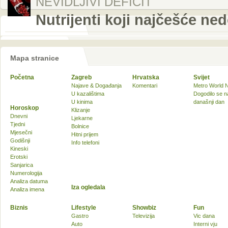
NEVIDLJIVI DEFICIT
Nutrijenti koji najčešće ne
Mapa stranice
Početna
Zagreb
Hrvatska
Svijet
Najave & Događanja
Komentari
Metro World 
U kazalištima
Dogodilo se n
U kinima
današnji dan
Horoskop
Klizanje
Dnevni
Ljekarne
Tjedni
Bolnice
Mjesečni
Hitni prijem
Godišnji
Info telefoni
Kineski
Erotski
Sanjarica
Numerologija
Analiza datuma
Iza ogledala
Analiza imena
Biznis
Lifestyle
Showbiz
Fun
Gastro
Televizija
Vic dana
Auto
Interni vju