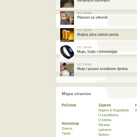
Nedjeljna ispovijed
VIC DANA
Planovi za vikend
VIC DANA
Mujina piva nakon posla
VIC DANA
Mujo, Suljo i tehnologija
VIC DANA
Mujo i posao sredinom tjedna
Mapa stranice
Početna
Zagreb
Najave & Događanja
K
U kazalištima
U kinima
Horoskop
Klizanje
Dnevni
Ljekarne
Tjedni
Bolnice