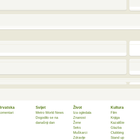
Hrvatska
Svijet
Život
Kultura
omentari
Metro World News
Iza ogledala
Film
Dogodilo se na
Znanost
Knjiga
današnji dan
Žene
Kazalište
Seks
Glazba
Muškarci
Clubbing
Zdravlje
Stand up