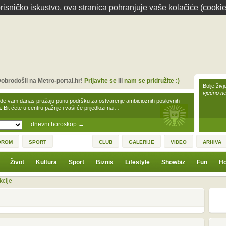
isničko iskustvo, ova stranica pohranjuje vaše kolačiće (cookie
obrodošli na Metro-portal.hr!
Prijavite se
ili
nam se pridružite :)
Bolje živj
vječno n
zde vam danas pružaju punu podršku za ostvarenje ambicioznih poslovnih
a. Bit ćete u centru pažnje i vaši će prijedlozi nai…
dnevni horoskop
→
OROM
SPORT
CLUB
GALERIJE
VIDEO
ARHIVA
Život
Kultura
Sport
Biznis
Lifestyle
Showbiz
Fun
Ho
kcije
2
4