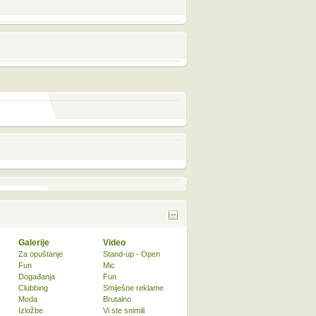
Galerije
Video
Za opuštanje
Stand-up - Open
Fun
Mic
Događanja
Fun
Clubbing
Smiješne reklame
Moda
Brutalno
Izložbe
Vi ste snimili