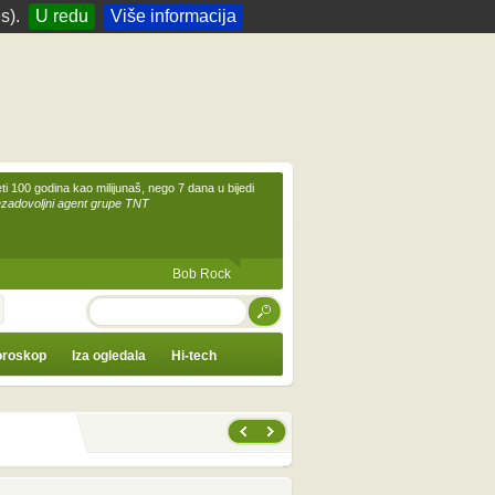
s).
U redu
Više informacija
eti 100 godina kao milijunaš, nego 7 dana u bijedi
ezadovoljni agent grupe TNT
Bob Rock
TRAŽI
roskop
Iza ogledala
Hi-tech