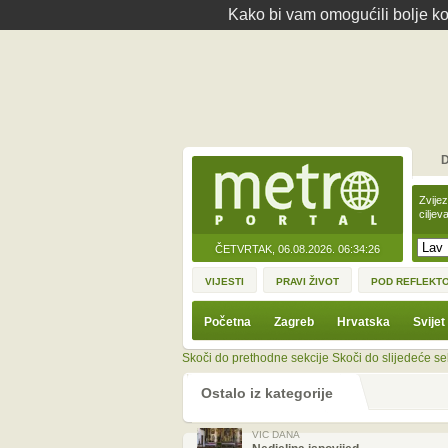
Kako bi vam omogućili bolje kor
D
Zvije
ciljev
ČETVRTAK, 06.08.2026.
06:34:26
VIJESTI
PRAVI ŽIVOT
POD REFLEKT
Početna
Zagreb
Hrvatska
Svijet
Skoči do prethodne sekcije
Skoči do slijedeće se
Ostalo iz kategorije
VIC DANA