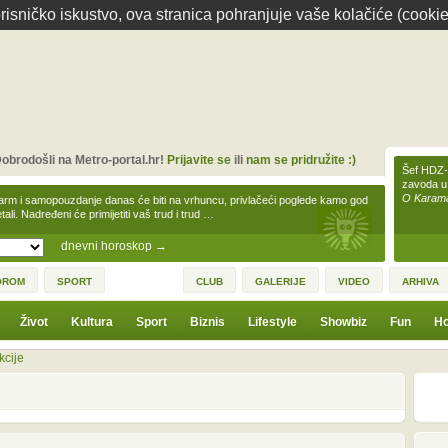
isničko iskustvo, ova stranica pohranjuje vaše kolačiće (cookie
obrodošli na Metro-portal.hr!
Prijavite se
ili
nam se pridružite :)
Šef HDZ-a
zavoda u
O Karamar
arm i samopouzdanje danas će biti na vrhuncu, privlačeći poglede kamo god
tali. Nadređeni će primijetiti vaš trud i trud …
dnevni horoskop
→
OROM
SPORT
CLUB
GALERIJE
VIDEO
ARHIVA
Život
Kultura
Sport
Biznis
Lifestyle
Showbiz
Fun
Ho
kcije
1
3