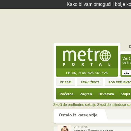
Kako bi vam omogućili bolje kor
D
Vaš š
se kre
PETAK, 07.08.2026.
06:27:26
VIJESTI
PRAVI ŽIVOT
POD REFLEKT
Početna
Zagreb
Hrvatska
Svijet
Skoči do prethodne sekcije
Skoči do slijedeće se
Ostalo iz kategorije
VIC DANA