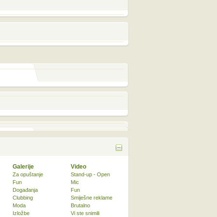
Galerije
Video
Za opuštanje
Stand-up - Open
Fun
Mic
Događanja
Fun
Clubbing
Smiješne reklame
Moda
Brutalno
Izložbe
Vi ste snimili