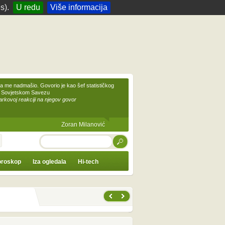
s).
U redu
Više informacija
 me nadmašio. Govorio je kao šef statističkog
 Sovjetskom Savezu
kovoj reakciji na njegov govor
Zoran Milanović
TRAŽI
roskop
Iza ogledala
Hi-tech