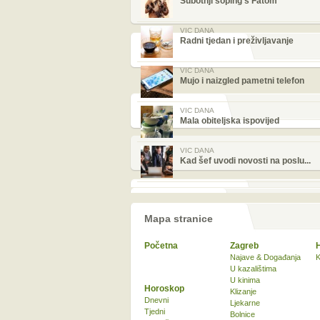
Subotnji šoping s Fatom
VIC DANA
Radni tjedan i preživljavanje
VIC DANA
Mujo i naizgled pametni telefon
VIC DANA
Mala obiteljska ispovijed
VIC DANA
Kad šef uvodi novosti na poslu...
Mapa stranice
Početna
Zagreb
Najave & Događanja
K
U kazalištima
U kinima
Horoskop
Klizanje
Dnevni
Ljekarne
Tjedni
Bolnice