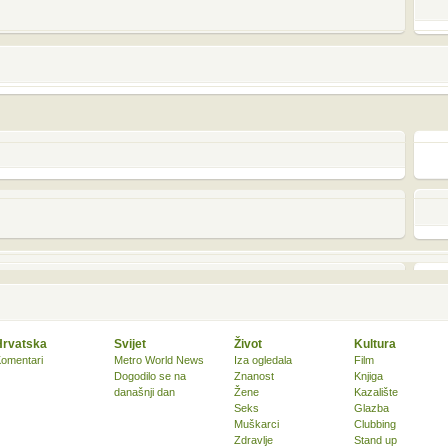
Hrvatska
Svijet
Život
Kultura
omentari
Metro World News
Iza ogledala
Film
Dogodilo se na
Znanost
Knjiga
današnji dan
Žene
Kazalište
Seks
Glazba
Muškarci
Clubbing
Zdravlje
Stand up