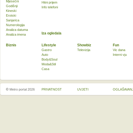
Mjesečni
Hitni prijem
Godišnji
Info telefoni
Kineski
Erotski
Sanjarica
Numerologija
Analiza datuma
Iza ogledala
Analiza imena
Biznis
Lifestyle
Showbiz
Fun
Gastro
Televizija
Vic dana
Auto
Interni vju
Body&Soul
Moda&Stil
Casa
©
Metro portal 2026
PRIVATNOST
UVJETI
OGLAŠAVAN