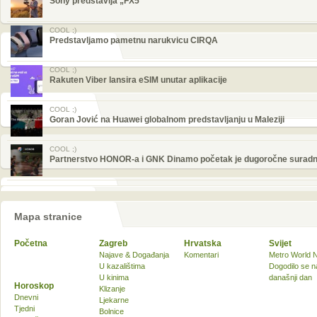
Sony predstavlja „FX5”
COOL ;)
Predstavljamo pametnu narukvicu CIRQA
COOL ;)
Rakuten Viber lansira eSIM unutar aplikacije
COOL ;)
Goran Jović na Huawei globalnom predstavljanju u Maleziji
COOL ;)
Partnerstvo HONOR-a i GNK Dinamo početak je dugoročne suradn
Mapa stranice
Početna
Zagreb
Hrvatska
Svijet
Najave & Događanja
Komentari
Metro World 
U kazalištima
Dogodilo se n
U kinima
današnji dan
Horoskop
Klizanje
Dnevni
Ljekarne
Tjedni
Bolnice