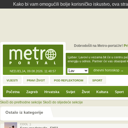
Kako bi vam omogućili bolje korisničko iskustvo, ova str
Dobrodošli na Metro-portal.hr!
Pr
Ljubav: Lavovi u vezama bit će u centru paž
energiju u odnos. Partner će vas obasipati
dnevni horoskop
→
NEDJELJA, 09.08.2026.
11:48:57
VIJESTI
PRAVI ŽIVOT
POD REFLEKTOROM
SPORT
Početna
Zagreb
Hrvatska
Svijet
Život
Kultura
Sport
Skoči do prethodne sekcije
Skoči do slijedeće sekcije
Ostalo iz kategorije
COOL ;)