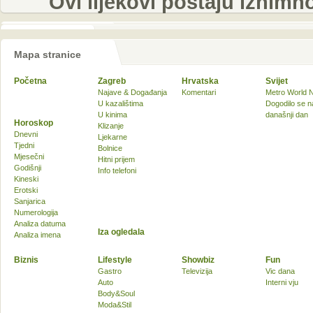
Ovi lijekovi postaju iznim
Mapa stranice
Početna
Zagreb
Hrvatska
Svijet
Najave & Događanja
Komentari
Metro World 
U kazalištima
Dogodilo se n
U kinima
današnji dan
Horoskop
Klizanje
Dnevni
Ljekarne
Tjedni
Bolnice
Mjesečni
Hitni prijem
Godišnji
Info telefoni
Kineski
Erotski
Sanjarica
Numerologija
Analiza datuma
Iza ogledala
Analiza imena
Biznis
Lifestyle
Showbiz
Fun
Gastro
Televizija
Vic dana
Auto
Interni vju
Body&Soul
Moda&Stil