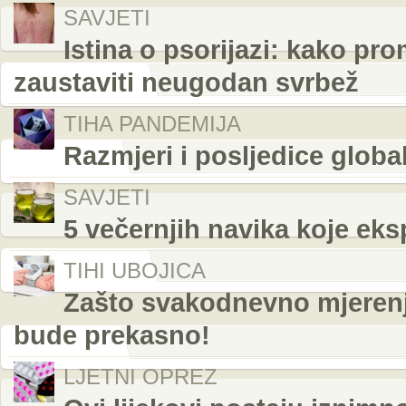
SAVJETI
Istina o psorijazi: kako pr
zaustaviti neugodan svrbež
TIHA PANDEMIJA
Razmjeri i posljedice globa
SAVJETI
5 večernjih navika koje eks
TIHI UBOJICA
Zašto svakodnevno mjerenje
bude prekasno!
LJETNI OPREZ