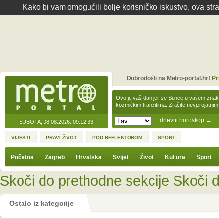
Kako bi vam omogućili bolje korisničko iskustvo, ova str
Dobrodošli na Metro-portal.hr!
Pr
Ovo je vaš dan jer se Sunce u vašem zna
kozmičkim tranzitima. Zračite nevjerojat
dnevni horoskop
→
SUBOTA, 08.08.2026.
09:12:33
VIJESTI
PRAVI ŽIVOT
POD REFLEKTOROM
SPORT
Početna
Zagreb
Hrvatska
Svijet
Život
Kultura
Sport
Skoči do prethodne sekcije
Skoči d
Ostalo iz kategorije