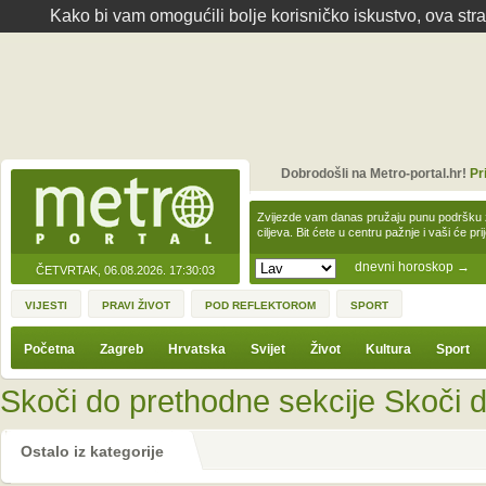
Kako bi vam omogućili bolje korisničko iskustvo, ova str
Dobrodošli na Metro-portal.hr!
Pr
Zvijezde vam danas pružaju punu podršku z
ciljeva. Bit ćete u centru pažnje i vaši će pr
dnevni horoskop
→
ČETVRTAK, 06.08.2026.
17:30:03
VIJESTI
PRAVI ŽIVOT
POD REFLEKTOROM
SPORT
Početna
Zagreb
Hrvatska
Svijet
Život
Kultura
Sport
Skoči do prethodne sekcije
Skoči d
Ostalo iz kategorije