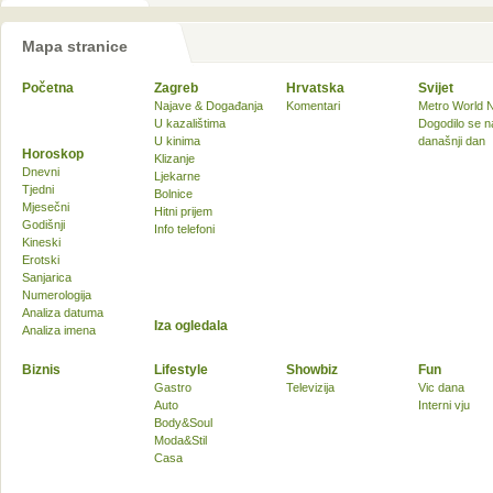
Mapa stranice
Početna
Zagreb
Hrvatska
Svijet
Najave & Događanja
Komentari
Metro World 
U kazalištima
Dogodilo se n
U kinima
današnji dan
Horoskop
Klizanje
Dnevni
Ljekarne
Tjedni
Bolnice
Mjesečni
Hitni prijem
Godišnji
Info telefoni
Kineski
Erotski
Sanjarica
Numerologija
Analiza datuma
Iza ogledala
Analiza imena
Biznis
Lifestyle
Showbiz
Fun
Gastro
Televizija
Vic dana
Auto
Interni vju
Body&Soul
Moda&Stil
Casa