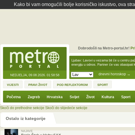
Kako bi vam omogućili bolje korisničko iskustvo, ova str
Dobrodošli na Metro-portal.hr!
Pr
Ljubav: Lavovi u vezama bit će u centru paž
energiju u odnos. Partner će vas obasipati
dnevni horoskop
→
NEDJELJA, 09.08.2026.
01:58:58
VIJESTI
PRAVI ŽIVOT
POD REFLEKTOROM
SPORT
Početna
Zagreb
Hrvatska
Svijet
Život
Kultura
Sport
Skoči do prethodne sekcije
Skoči do slijedeće sekcije
Ostalo iz kategorije
NAJAVE