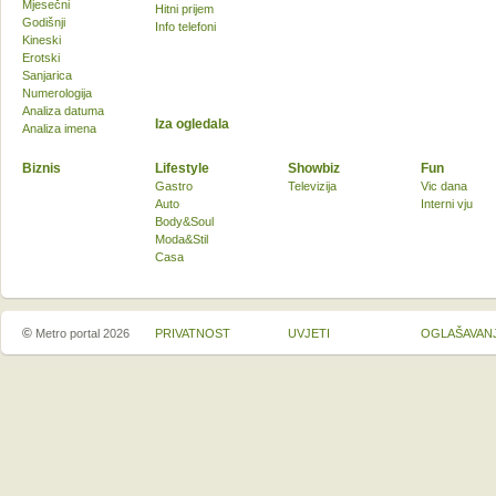
Mjesečni
Hitni prijem
Godišnji
Info telefoni
Kineski
Erotski
Sanjarica
Numerologija
Analiza datuma
Iza ogledala
Analiza imena
Biznis
Lifestyle
Showbiz
Fun
Gastro
Televizija
Vic dana
Auto
Interni vju
Body&Soul
Moda&Stil
Casa
©
Metro portal 2026
PRIVATNOST
UVJETI
OGLAŠAVAN