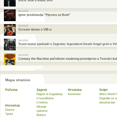
Boris Štok u klubu SAX
NAJAVE
ignor predstavlja "Pjesmu za Bunt"
NAJAVE
Scream danas u VIB-u
NAJAVE
Trash metal spektakl u Zagrebu: legendarni Death Angel grmi u Vin
NAJAVE
Conway the Machine početkom studenog premijerno u Tvornici kul
Mapa stranice
Početna
Zagreb
Hrvatska
Svijet
Najave & Događanja
Komentari
Metro World 
U kazalištima
Dogodilo se n
U kinima
današnji dan
Horoskop
Klizanje
Dnevni
Ljekarne
Tjedni
Bolnice