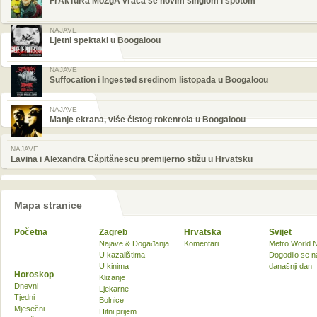
FrAkTuRa MoZgA vraća se novim singlom i spotom
NAJAVE
Ljetni spektakl u Boogaloou
NAJAVE
Suffocation i Ingested sredinom listopada u Boogaloou
NAJAVE
Manje ekrana, više čistog rokenrola u Boogaloou
NAJAVE
Lavina i Alexandra Căpitănescu premijerno stižu u Hrvatsku
Mapa stranice
Početna
Zagreb
Hrvatska
Svijet
Najave & Događanja
Komentari
Metro World 
U kazalištima
Dogodilo se n
U kinima
današnji dan
Horoskop
Klizanje
Dnevni
Ljekarne
Tjedni
Bolnice
Mjesečni
Hitni prijem