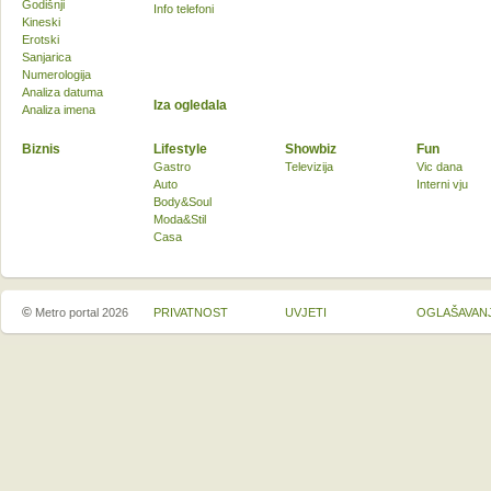
Godišnji
Info telefoni
Kineski
Erotski
Sanjarica
Numerologija
Analiza datuma
Iza ogledala
Analiza imena
Biznis
Lifestyle
Showbiz
Fun
Gastro
Televizija
Vic dana
Auto
Interni vju
Body&Soul
Moda&Stil
Casa
©
Metro portal 2026
PRIVATNOST
UVJETI
OGLAŠAVAN