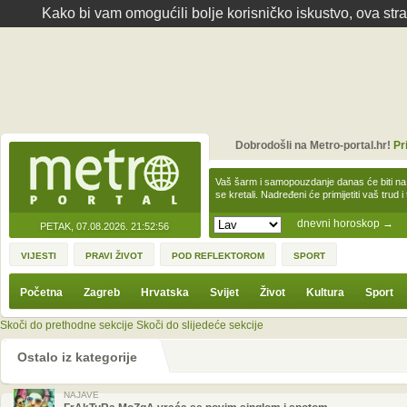
Kako bi vam omogućili bolje korisničko iskustvo, ova str
Dobrodošli na Metro-portal.hr!
Pr
Vaš šarm i samopouzdanje danas će biti na
se kretali. Nadređeni će primijetiti vaš trud 
dnevni horoskop
→
PETAK, 07.08.2026.
21:52:56
VIJESTI
PRAVI ŽIVOT
POD REFLEKTOROM
SPORT
Početna
Zagreb
Hrvatska
Svijet
Život
Kultura
Sport
Skoči do prethodne sekcije
Skoči do slijedeće sekcije
Ostalo iz kategorije
NAJAVE