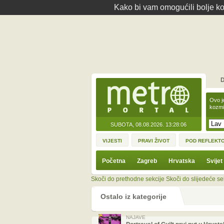
Kako bi vam omogućili bolje kor
D
Ovo j
kozmi
SUBOTA, 08.08.2026.
13:28:06
VIJESTI
PRAVI ŽIVOT
POD REFLEKT
Početna
Zagreb
Hrvatska
Svijet
Skoči do prethodne sekcije
Skoči do slijedeće se
Ostalo iz kategorije
NAJAVE