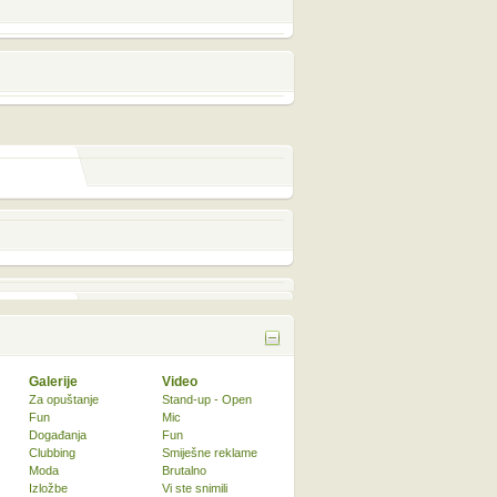
Galerije
Video
Za opuštanje
Stand-up - Open
Fun
Mic
Događanja
Fun
Clubbing
Smiješne reklame
Moda
Brutalno
Izložbe
Vi ste snimili