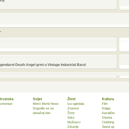
koj
"
gendarni Death Angel grmi u Vintage Industrial Baru!
Hrvatska
Svijet
Život
Kultura
omentari
Metro World News
Iza ogledala
Film
Dogodilo se na
Znanost
Knjiga
današnji dan
Žene
Kazalište
Seks
Glazba
Muškarci
Clubbing
Zdravlje
Stand up