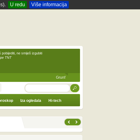
s).
U redu
Više informacija
 pobijediti, ne smiješ izgubiti
upe TNT
Grunf
TRAŽI
roskop
Iza ogledala
Hi-tech