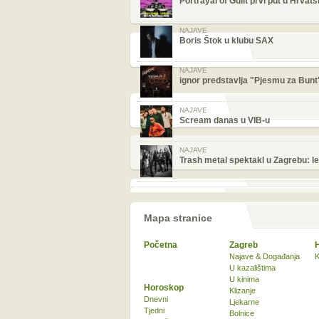
Portrayal of Guilt prvi put u Hrvats
NAJAVE
Boris Štok u klubu SAX
NAJAVE
ignor predstavlja "Pjesmu za Bunt
NAJAVE
Scream danas u VIB-u
NAJAVE
Trash metal spektakl u Zagrebu: le
Mapa stranice
Početna
Zagreb
Najave & Događanja
K
U kazalištima
U kinima
Horoskop
Klizanje
Dnevni
Ljekarne
Tjedni
Bolnice