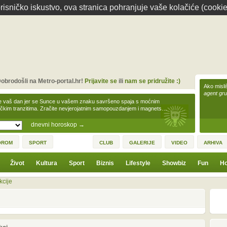
isničko iskustvo, ova stranica pohranjuje vaše kolačiće (cookie
obrodošli na Metro-portal.hr!
Prijavite se
ili
nam se pridružite :)
Ako misliš
agent gr
e vaš dan jer se Sunce u vašem znaku savršeno spaja s moćnim
čkim tranzitima. Zračite nevjerojatnim samopouzdanjem i magnets…
dnevni horoskop
→
OROM
SPORT
CLUB
GALERIJE
VIDEO
ARHIVA
Život
Kultura
Sport
Biznis
Lifestyle
Showbiz
Fun
Ho
kcije
1
3