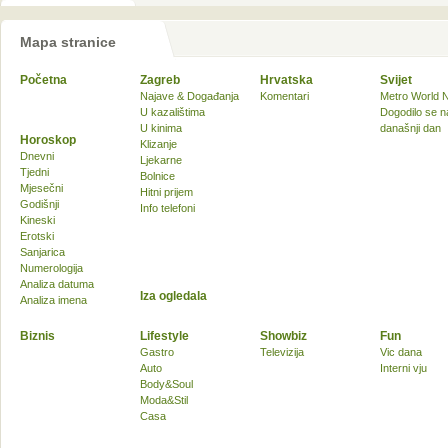
Mapa stranice
Početna
Zagreb
Hrvatska
Svijet
Najave & Događanja
Komentari
Metro World 
U kazalištima
Dogodilo se n
U kinima
današnji dan
Horoskop
Klizanje
Dnevni
Ljekarne
Tjedni
Bolnice
Mjesečni
Hitni prijem
Godišnji
Info telefoni
Kineski
Erotski
Sanjarica
Numerologija
Analiza datuma
Iza ogledala
Analiza imena
Biznis
Lifestyle
Showbiz
Fun
Gastro
Televizija
Vic dana
Auto
Interni vju
Body&Soul
Moda&Stil
Casa