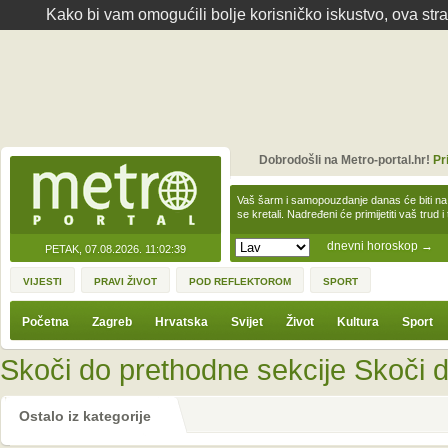
Kako bi vam omogućili bolje korisničko iskustvo, ova str
Dobrodošli na Metro-portal.hr!
Pr
Vaš šarm i samopouzdanje danas će biti na
se kretali. Nadređeni će primijetiti vaš trud 
dnevni horoskop
→
PETAK, 07.08.2026.
11:02:39
VIJESTI
PRAVI ŽIVOT
POD REFLEKTOROM
SPORT
Početna
Zagreb
Hrvatska
Svijet
Život
Kultura
Sport
Skoči do prethodne sekcije
Skoči d
Ostalo iz kategorije