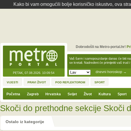
Kako bi vam omogućili bolje korisničko iskustvo, ova str
Dobrodošli na Metro-portal.hr!
Pr
Vaš šarm i samopouzdanje danas će biti na
se kretali. Nadređeni će primijetiti vaš trud 
dnevni horoskop
→
PETAK, 07.08.2026.
10:09:54
VIJESTI
PRAVI ŽIVOT
POD REFLEKTOROM
SPORT
Početna
Zagreb
Hrvatska
Svijet
Život
Kultura
Sport
Skoči do prethodne sekcije
Skoči d
Ostalo iz kategorije