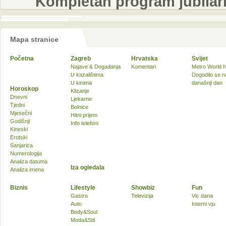
Kompletan program jubilar
Mapa stranice
Početna
Zagreb
Hrvatska
Svijet
Najave & Događanja
Komentari
Metro World 
U kazalištima
Dogodilo se n
U kinima
današnji dan
Horoskop
Klizanje
Dnevni
Ljekarne
Tjedni
Bolnice
Mjesečni
Hitni prijem
Godišnji
Info telefoni
Kineski
Erotski
Sanjarica
Numerologija
Analiza datuma
Iza ogledala
Analiza imena
Biznis
Lifestyle
Showbiz
Fun
Gastro
Televizija
Vic dana
Auto
Interni vju
Body&Soul
Moda&Stil