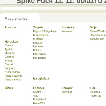
Spike Fuck 11. 11. dolazi u
Mapa stranice
Početna
Zagreb
Hrvatska
Svijet
Najave & Događanja
Komentari
Metro World 
U kazalištima
Dogodilo se n
U kinima
današnji dan
Horoskop
Klizanje
Dnevni
Ljekarne
Tjedni
Bolnice
Mjesečni
Hitni prijem
Godišnji
Info telefoni
Kineski
Erotski
Sanjarica
Numerologija
Analiza datuma
Iza ogledala
Analiza imena
Biznis
Lifestyle
Showbiz
Fun
Gastro
Televizija
Vic dana
Auto
Interni vju
Body&Soul
Moda&Stil