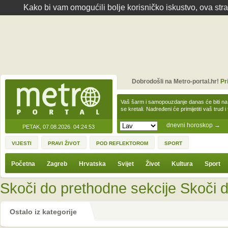
Kako bi vam omogućili bolje korisničko iskustvo, ova str
Dobrodošli na Metro-portal.hr!
Pr
Vaš šarm i samopouzdanje danas će biti na
se kretali. Nadređeni će primijetiti vaš trud 
dnevni horoskop
→
PETAK, 07.08.2026.
04:24:53
VIJESTI
PRAVI ŽIVOT
POD REFLEKTOROM
SPORT
Početna
Zagreb
Hrvatska
Svijet
Život
Kultura
Sport
Skoči do prethodne sekcije
Skoči d
Ostalo iz kategorije