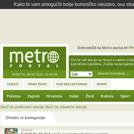
Kako bi vam omogućili bolje korisničko iskustvo, ova str
Dobrodošli na Metro-portal.hr!
Pr
Ovo je vaš dan jer se Sunce u vašem zna
kozmičkim tranzitima. Zračite nevjerojat
dnevni horoskop
→
SUBOTA, 08.08.2026.
23:48:58
VIJESTI
PRAVI ŽIVOT
POD REFLEKTOROM
SPORT
Početna
Zagreb
Hrvatska
Svijet
Život
Kultura
Sport
Skoči do prethodne sekcije
Skoči do slijedeće sekcije
Ostalo iz kategorije
NAJAVE