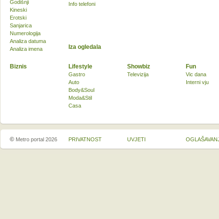
Godišnji
Info telefoni
Kineski
Erotski
Sanjarica
Numerologija
Analiza datuma
Iza ogledala
Analiza imena
Biznis
Lifestyle
Showbiz
Fun
Gastro
Televizija
Vic dana
Auto
Interni vju
Body&Soul
Moda&Stil
Casa
©
Metro portal 2026
PRIVATNOST
UVJETI
OGLAŠAVAN