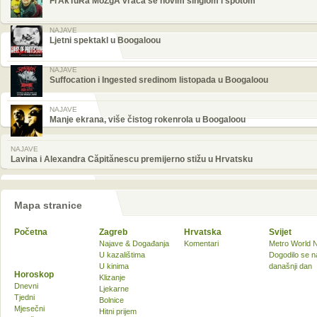
FrAkTuRa MoZgA vraća se novim singlom i spotom
NAJAVE
Ljetni spektakl u Boogaloou
NAJAVE
Suffocation i Ingested sredinom listopada u Boogaloou
NAJAVE
Manje ekrana, više čistog rokenrola u Boogaloou
NAJAVE
Lavina i Alexandra Căpitănescu premijerno stižu u Hrvatsku
Mapa stranice
Početna
Zagreb
Hrvatska
Svijet
Najave & Događanja
Komentari
Metro World 
U kazalištima
Dogodilo se n
U kinima
današnji dan
Horoskop
Klizanje
Dnevni
Ljekarne
Tjedni
Bolnice
Mjesečni
Hitni prijem