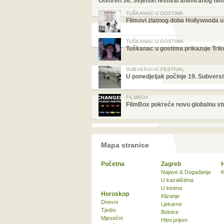
Otvoren 36. Svjetski festival animiranog fi
TUŠKANAC U GOSTIMA
Filmovi zlatnog doba Hollywooda u
TUŠKANAC U GOSTIMA
Tuškanac u gostima prikazuje Trilo
SUBVERSIVE FESTIVAL
U ponedjeljak počinje 19. Subversi
FILMBOX
FilmBox pokreće novu globalnu stra
Mapa stranice
Početna
Zagreb
Najave & Događanja
K
U kazalištima
U kinima
Horoskop
Klizanje
Dnevni
Ljekarne
Tjedni
Bolnice
Mjesečni
Hitni prijem