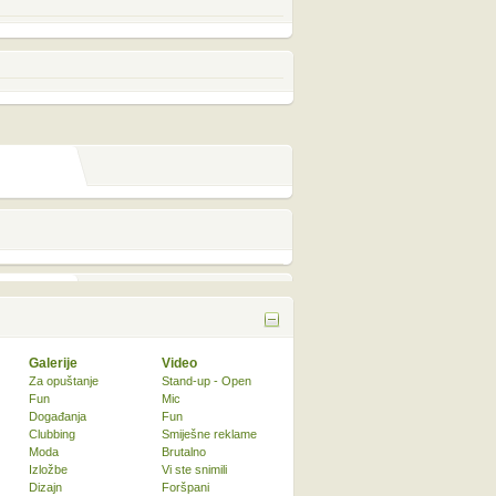
Galerije
Video
Za opuštanje
Stand-up - Open
Fun
Mic
Događanja
Fun
Clubbing
Smiješne reklame
Moda
Brutalno
Izložbe
Vi ste snimili
Dizajn
Foršpani