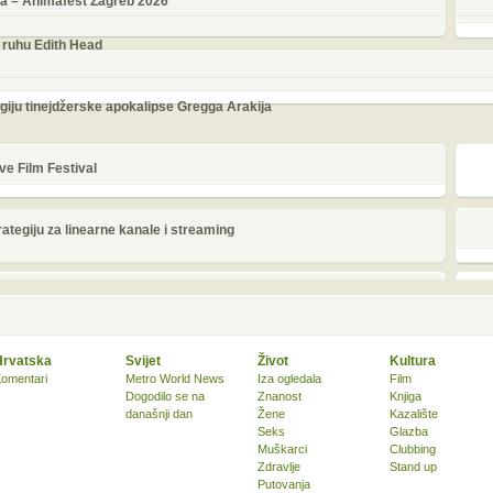
lma – Animafest Zagreb 2026
 ruhu Edith Head
giju tinejdžerske apokalipse Gregga Arakija
ve Film Festival
tegiju za linearne kanale i streaming
Hrvatska
Svijet
Život
Kultura
omentari
Metro World News
Iza ogledala
Film
Dogodilo se na
Znanost
Knjiga
današnji dan
Žene
Kazalište
Seks
Glazba
Muškarci
Clubbing
Zdravlje
Stand up
Putovanja