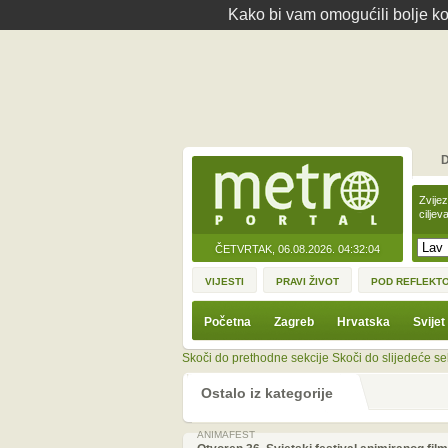
Kako bi vam omogućili bolje kor
D
Zvije
ciljev
ČETVRTAK, 06.08.2026.
04:32:04
VIJESTI
PRAVI ŽIVOT
POD REFLEKT
Početna
Zagreb
Hrvatska
Svijet
Skoči do prethodne sekcije
Skoči do slijedeće se
Ostalo iz kategorije
ANIMAFEST