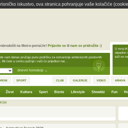
isničko iskustvo, ova stranica pohranjuje vaše kolačiće (cookie
obrodošli na Metro-portal.hr!
Prijavite se
ili
nam se pridružite :)
U ovoj dr
otpadne i
tuži se na
zde vam danas pružaju punu podršku za ostvarenje ambicioznih poslovnih
a. Bit ćete u centru pažnje i vaši će prijedlozi nai…
dnevni horoskop
→
OROM
SPORT
CLUB
GALERIJE
VIDEO
ARHIVA
Život
Kultura
Sport
Biznis
Lifestyle
Showbiz
Fun
Ho
kcije
1
3