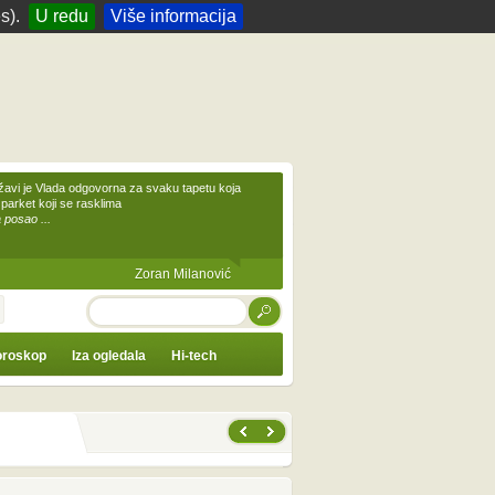
s).
U redu
Više informacija
žavi je Vlada odgovorna za svaku tapetu koja
 parket koji se rasklima
 posao ...
Zoran Milanović
TRAŽI
roskop
Iza ogledala
Hi-tech