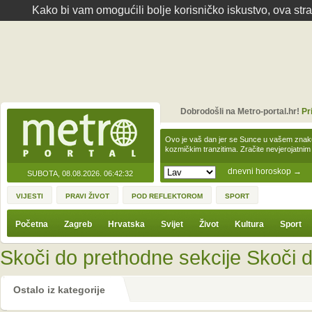
Kako bi vam omogućili bolje korisničko iskustvo, ova str
Dobrodošli na Metro-portal.hr!
Pr
Ovo je vaš dan jer se Sunce u vašem zna
kozmičkim tranzitima. Zračite nevjerojat
dnevni horoskop
→
SUBOTA, 08.08.2026.
06:42:32
VIJESTI
PRAVI ŽIVOT
POD REFLEKTOROM
SPORT
Početna
Zagreb
Hrvatska
Svijet
Život
Kultura
Sport
Skoči do prethodne sekcije
Skoči d
Ostalo iz kategorije