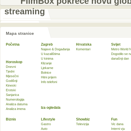
FilmBox pokreće novu global
streaming
Mapa stranice
Početna
Zagreb
Hrvatska
Svijet
Najave & Događanja
Komentari
Metro World 
U kazalištima
Dogodilo se n
U kinima
današnji dan
Horoskop
Klizanje
Dnevni
Ljekarne
Tjedni
Bolnice
Mjesečni
Hitni prijem
Godišnji
Info telefoni
Kineski
Erotski
Sanjarica
Numerologija
Analiza datuma
Iza ogledala
Analiza imena
Biznis
Lifestyle
Showbiz
Fun
Gastro
Televizija
Vic dana
Auto
Interni vju