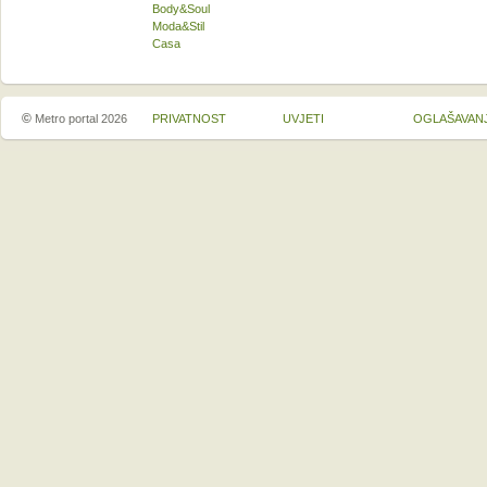
Body&Soul
Moda&Stil
Casa
©
Metro portal 2026
PRIVATNOST
UVJETI
OGLAŠAVAN