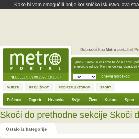
Kako bi vam omogućili bolje korisničko iskustvo, ova str
Dobrodošli na Metro-portal.hr!
Pr
Ljubav: Lavovi u vezama bit će u centru paž
energiju u odnos. Partner će vas obasipati
dnevni horoskop
→
NEDJELJA, 09.08.2026.
18:18:07
VIJESTI
PRAVI ŽIVOT
POD REFLEKTOROM
SPORT
Početna
Zagreb
Hrvatska
Svijet
Život
Kultura
Sport
Skoči do prethodne sekcije
Skoči d
Ostalo iz kategorije