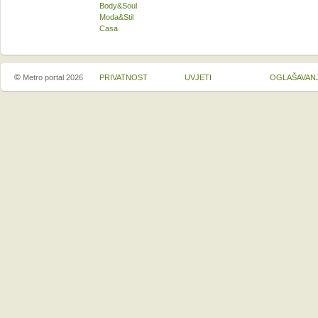
Body&Soul
Moda&Stil
Casa
©
Metro portal 2026
PRIVATNOST
UVJETI
OGLAŠAVAN