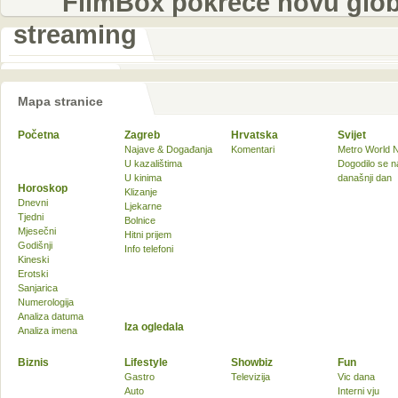
FilmBox pokreće novu global
streaming
Mapa stranice
Početna
Zagreb
Hrvatska
Svijet
Najave & Događanja
Komentari
Metro World 
U kazalištima
Dogodilo se n
U kinima
današnji dan
Horoskop
Klizanje
Dnevni
Ljekarne
Tjedni
Bolnice
Mjesečni
Hitni prijem
Godišnji
Info telefoni
Kineski
Erotski
Sanjarica
Numerologija
Analiza datuma
Iza ogledala
Analiza imena
Biznis
Lifestyle
Showbiz
Fun
Gastro
Televizija
Vic dana
Auto
Interni vju