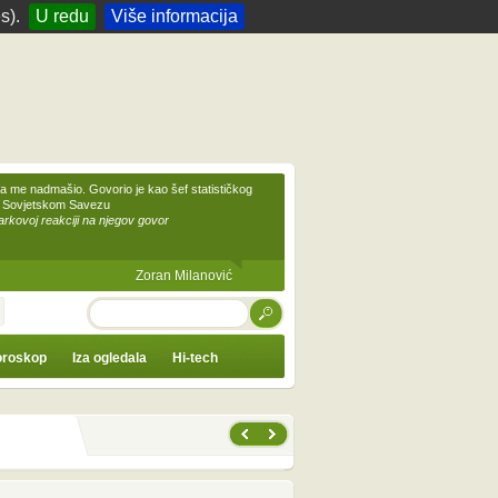
s).
U redu
Više informacija
 me nadmašio. Govorio je kao šef statističkog
 Sovjetskom Savezu
kovoj reakciji na njegov govor
Zoran Milanović
TRAŽI
roskop
Iza ogledala
Hi-tech