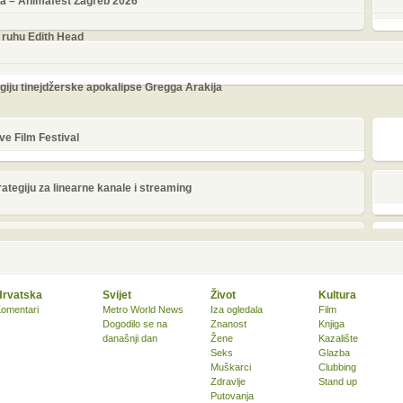
lma – Animafest Zagreb 2026
 ruhu Edith Head
giju tinejdžerske apokalipse Gregga Arakija
ve Film Festival
tegiju za linearne kanale i streaming
Hrvatska
Svijet
Život
Kultura
omentari
Metro World News
Iza ogledala
Film
Dogodilo se na
Znanost
Knjiga
današnji dan
Žene
Kazalište
Seks
Glazba
Muškarci
Clubbing
Zdravlje
Stand up
Putovanja