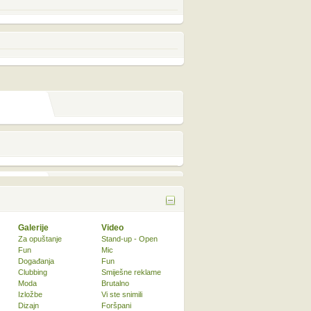
Galerije
Video
Za opuštanje
Stand-up - Open
Fun
Mic
Događanja
Fun
Clubbing
Smiješne reklame
Moda
Brutalno
Izložbe
Vi ste snimili
Dizajn
Foršpani