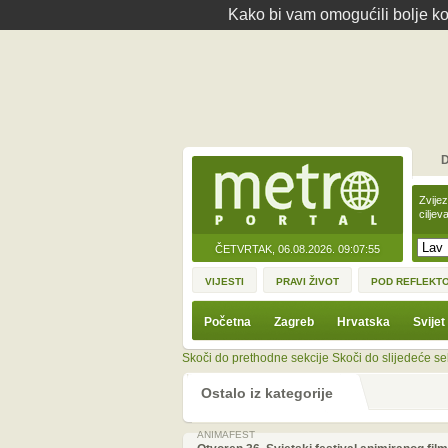
Kako bi vam omogućili bolje kor
D
Zvije
ciljev
ČETVRTAK, 06.08.2026.
09:07:55
VIJESTI
PRAVI ŽIVOT
POD REFLEKT
Početna
Zagreb
Hrvatska
Svijet
Skoči do prethodne sekcije
Skoči do slijedeće se
Ostalo iz kategorije
ANIMAFEST