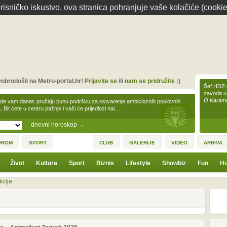
isničko iskustvo, ova stranica pohranjuje vaše kolačiće (cookie
obrodošli na Metro-portal.hr!
Prijavite se
ili
nam se pridružite :)
Šef HDZ-a
zavoda u
O Karamar
zde vam danas pružaju punu podršku za ostvarenje ambicioznih poslovnih
a. Bit ćete u centru pažnje i vaši će prijedlozi nai…
dnevni horoskop
→
OROM
SPORT
CLUB
GALERIJE
VIDEO
ARHIVA
Život
Kultura
Sport
Biznis
Lifestyle
Showbiz
Fun
Ho
kcije
1
3