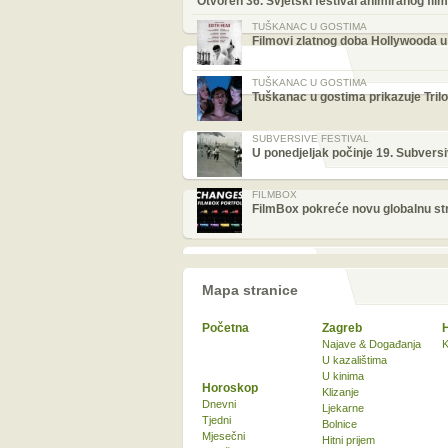
Otvoren 36. Svjetski festival animiranog fi
TUŠKANAC U GOSTIMA
Filmovi zlatnog doba Hollywooda u
TUŠKANAC U GOSTIMA
Tuškanac u gostima prikazuje Trilo
SUBVERSIVE FESTIVAL
U ponedjeljak počinje 19. Subversi
FILMBOX
FilmBox pokreće novu globalnu stra
Mapa stranice
Početna
Zagreb
Najave & Događanja
K
U kazalištima
U kinima
Horoskop
Klizanje
Dnevni
Ljekarne
Tjedni
Bolnice
Mjesečni
Hitni prijem