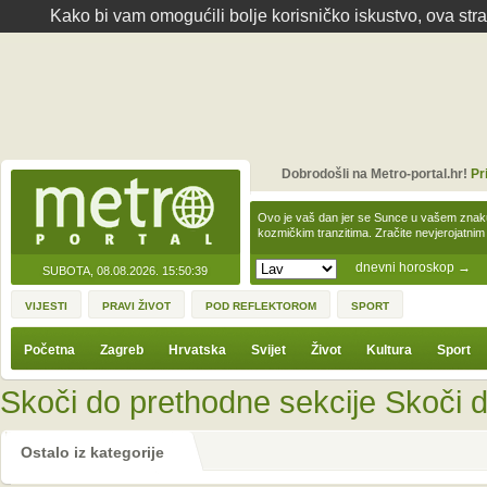
Kako bi vam omogućili bolje korisničko iskustvo, ova str
Dobrodošli na Metro-portal.hr!
Pr
Ovo je vaš dan jer se Sunce u vašem zna
kozmičkim tranzitima. Zračite nevjerojat
dnevni horoskop
→
SUBOTA, 08.08.2026.
15:50:39
VIJESTI
PRAVI ŽIVOT
POD REFLEKTOROM
SPORT
Početna
Zagreb
Hrvatska
Svijet
Život
Kultura
Sport
Skoči do prethodne sekcije
Skoči d
Ostalo iz kategorije