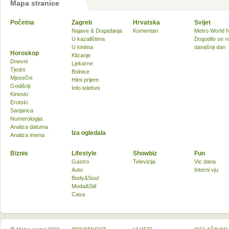
Mapa stranice
Početna
Zagreb
Hrvatska
Svijet
Najave & Događanja
Komentari
Metro World 
U kazalištima
Dogodilo se n
U kinima
današnji dan
Horoskop
Klizanje
Dnevni
Ljekarne
Tjedni
Bolnice
Mjesečni
Hitni prijem
Godišnji
Info telefoni
Kineski
Erotski
Sanjarica
Numerologija
Analiza datuma
Iza ogledala
Analiza imena
Biznis
Lifestyle
Showbiz
Fun
Gastro
Televizija
Vic dana
Auto
Interni vju
Body&Soul
Moda&Stil
Casa