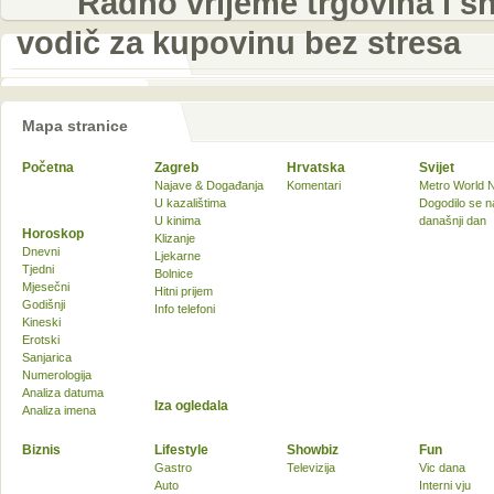
Radno vrijeme trgovina i sh
vodič za kupovinu bez stresa
Mapa stranice
Početna
Zagreb
Hrvatska
Svijet
Najave & Događanja
Komentari
Metro World 
U kazalištima
Dogodilo se n
U kinima
današnji dan
Horoskop
Klizanje
Dnevni
Ljekarne
Tjedni
Bolnice
Mjesečni
Hitni prijem
Godišnji
Info telefoni
Kineski
Erotski
Sanjarica
Numerologija
Analiza datuma
Iza ogledala
Analiza imena
Biznis
Lifestyle
Showbiz
Fun
Gastro
Televizija
Vic dana
Auto
Interni vju