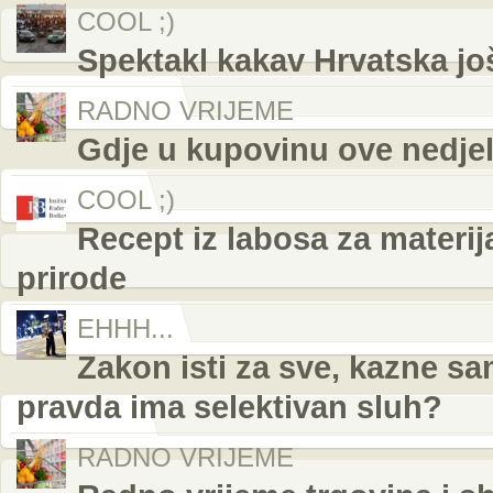
COOL ;)
Spektakl kakav Hrvatska još
RADNO VRIJEME
Gdje u kupovinu ove nedjelj
COOL ;)
Recept iz labosa za materij
prirode
EHHH...
Zakon isti za sve, kazne s
pravda ima selektivan sluh?
RADNO VRIJEME