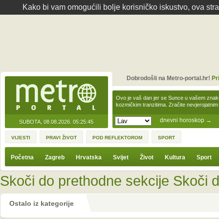
Kako bi vam omogućili bolje korisničko iskustvo, ova str
Dobrodošli na Metro-portal.hr!
Pr
Ovo je vaš dan jer se Sunce u vašem zna
kozmičkim tranzitima. Zračite nevjerojat
dnevni horoskop
→
SUBOTA, 08.08.2026.
05:25:45
VIJESTI
PRAVI ŽIVOT
POD REFLEKTOROM
SPORT
Početna
Zagreb
Hrvatska
Svijet
Život
Kultura
Sport
Skoči do prethodne sekcije
Skoči d
Ostalo iz kategorije