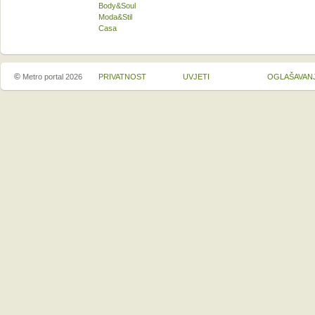
Body&Soul
Moda&Stil
Casa
©
Metro portal 2026
PRIVATNOST
UVJETI
OGLAŠAVAN