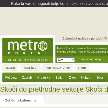
Kako bi vam omogućili bolje korisničko iskustvo, ova str
Dobrodošli na Metro-portal.hr!
Pr
Ljubav: Lavovi u vezama bit će u centru paž
energiju u odnos. Partner će vas obasipati
dnevni horoskop
→
NEDJELJA, 09.08.2026.
04:06:15
VIJESTI
PRAVI ŽIVOT
POD REFLEKTOROM
SPORT
Početna
Zagreb
Hrvatska
Svijet
Život
Kultura
Sport
Skoči do prethodne sekcije
Skoči d
Ostalo iz kategorije