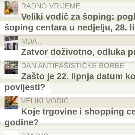
RADNO VRIJEME
Veliki vodič za šoping: pog
šoping centara u nedjelju, 28. l
MDA..
Zatvor doživotno, odluka p
DAN ANTIFAŠISTIČKE BORBE
Zašto je 22. lipnja datum k
povijesti?
VELIKI VODIČ
Koje trgovine i shopping cen
godine?