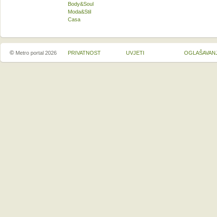
Body&Soul
Moda&Stil
Casa
©
Metro portal 2026
PRIVATNOST
UVJETI
OGLAŠAVAN