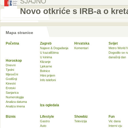
SJAJNO
Novo otkriće s IRB-a o kre
Mapa stranice
Početna
Zagreb
Hrvatska
Svijet
Najave & Događanja
Komentari
Metro World 
U kazalištima
Dogodilo se n
U kinima
današnji dan
Horoskop
Klizanje
Dnevni
Ljekarne
Tjedni
Bolnice
Mjesečni
Hitni prijem
Godišnji
Info telefoni
Kineski
Erotski
Sanjarica
Numerologija
Analiza datuma
Iza ogledala
Analiza imena
Biznis
Lifestyle
Showbiz
Fun
Gastro
Televizija
Vic dana
Auto
Interni vju