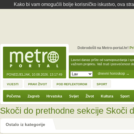
Kako bi vam omogućili bolje korisničko iskustvo, ova str
Dobrodošli na Metro-portal.hr!
Pr
Lavovi danas pršte od samopouzdanja i spre
važnom projektu. Vaš trud i posvećenost 
dnevni horoskop
→
PONEDJELJAK, 10.08.2026.
13:17:49
VIJESTI
PRAVI ŽIVOT
POD REFLEKTOROM
SPORT
Početna
Zagreb
Hrvatska
Svijet
Život
Kultura
Sport
Skoči do prethodne sekcije
Skoči d
Ostalo iz kategorije