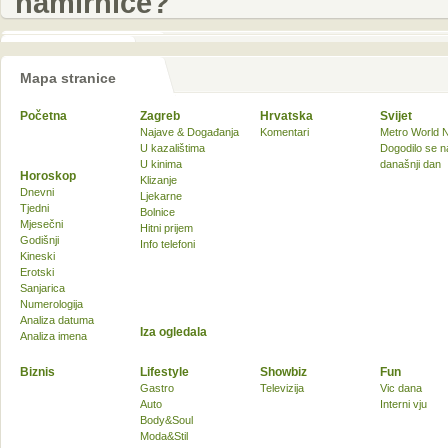
namirnice?
Mapa stranice
Početna
Zagreb
Hrvatska
Svijet
Najave & Događanja
Komentari
Metro World 
U kazalištima
Dogodilo se n
U kinima
današnji dan
Horoskop
Klizanje
Dnevni
Ljekarne
Tjedni
Bolnice
Mjesečni
Hitni prijem
Godišnji
Info telefoni
Kineski
Erotski
Sanjarica
Numerologija
Analiza datuma
Iza ogledala
Analiza imena
Biznis
Lifestyle
Showbiz
Fun
Gastro
Televizija
Vic dana
Auto
Interni vju
Body&Soul
Moda&Stil