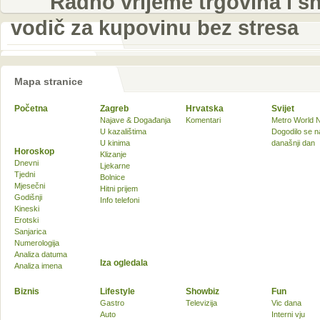
Radno vrijeme trgovina i sh
vodič za kupovinu bez stresa
Mapa stranice
Početna
Zagreb
Hrvatska
Svijet
Najave & Događanja
Komentari
Metro World 
U kazalištima
Dogodilo se n
U kinima
današnji dan
Horoskop
Klizanje
Dnevni
Ljekarne
Tjedni
Bolnice
Mjesečni
Hitni prijem
Godišnji
Info telefoni
Kineski
Erotski
Sanjarica
Numerologija
Analiza datuma
Iza ogledala
Analiza imena
Biznis
Lifestyle
Showbiz
Fun
Gastro
Televizija
Vic dana
Auto
Interni vju