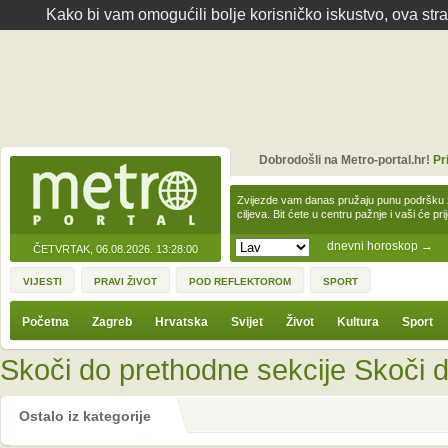
Kako bi vam omogućili bolje korisničko iskustvo, ova str
Dobrodošli na Metro-portal.hr!
Pr
Zvijezde vam danas pružaju punu podršku z
ciljeva. Bit ćete u centru pažnje i vaši će pr
dnevni horoskop
→
ČETVRTAK, 06.08.2026.
13:28:00
VIJESTI
PRAVI ŽIVOT
POD REFLEKTOROM
SPORT
Početna
Zagreb
Hrvatska
Svijet
Život
Kultura
Sport
Skoči do prethodne sekcije
Skoči d
Ostalo iz kategorije