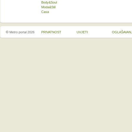
Body&Soul
Moda&Stil
Casa
©
Metro portal 2026
PRIVATNOST
UVJETI
OGLAŠAVAN