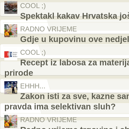
COOL ;)
Spektakl kakav Hrvatska još
RADNO VRIJEME
Gdje u kupovinu ove nedjelj
COOL ;)
Recept iz labosa za materij
prirode
EHHH...
Zakon isti za sve, kazne s
pravda ima selektivan sluh?
RADNO VRIJEME