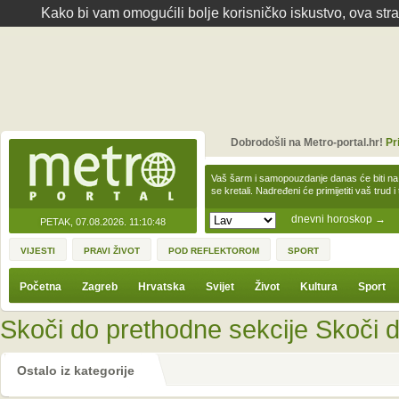
Kako bi vam omogućili bolje korisničko iskustvo, ova str
Dobrodošli na Metro-portal.hr!
Pr
Vaš šarm i samopouzdanje danas će biti na
se kretali. Nadređeni će primijetiti vaš trud 
dnevni horoskop
→
PETAK, 07.08.2026.
11:10:48
VIJESTI
PRAVI ŽIVOT
POD REFLEKTOROM
SPORT
Početna
Zagreb
Hrvatska
Svijet
Život
Kultura
Sport
Skoči do prethodne sekcije
Skoči d
Ostalo iz kategorije