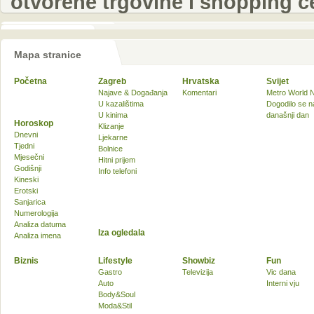
otvorene trgovine i shopping ce
Mapa stranice
Početna
Zagreb
Hrvatska
Svijet
Najave & Događanja
Komentari
Metro World 
U kazalištima
Dogodilo se n
U kinima
današnji dan
Horoskop
Klizanje
Dnevni
Ljekarne
Tjedni
Bolnice
Mjesečni
Hitni prijem
Godišnji
Info telefoni
Kineski
Erotski
Sanjarica
Numerologija
Analiza datuma
Iza ogledala
Analiza imena
Biznis
Lifestyle
Showbiz
Fun
Gastro
Televizija
Vic dana
Auto
Interni vju
Body&Soul
Moda&Stil