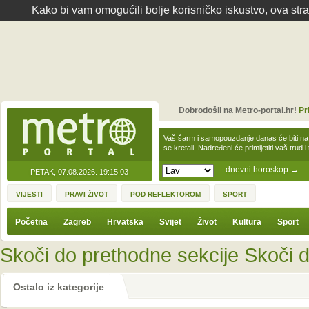
Kako bi vam omogućili bolje korisničko iskustvo, ova str
Dobrodošli na Metro-portal.hr!
Pr
Vaš šarm i samopouzdanje danas će biti na
se kretali. Nadređeni će primijetiti vaš trud 
dnevni horoskop
→
PETAK, 07.08.2026.
19:15:03
VIJESTI
PRAVI ŽIVOT
POD REFLEKTOROM
SPORT
Početna
Zagreb
Hrvatska
Svijet
Život
Kultura
Sport
Skoči do prethodne sekcije
Skoči d
Ostalo iz kategorije