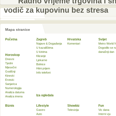
Radno vrijeme trgovina i sh
vodič za kupovinu bez stresa
Mapa stranice
Početna
Zagreb
Hrvatska
Svijet
Najave & Događanja
Komentari
Metro World 
U kazalištima
Dogodilo se n
U kinima
današnji dan
Horoskop
Klizanje
Dnevni
Ljekarne
Tjedni
Bolnice
Mjesečni
Hitni prijem
Godišnji
Info telefoni
Kineski
Erotski
Sanjarica
Numerologija
Analiza datuma
Iza ogledala
Analiza imena
Biznis
Lifestyle
Showbiz
Fun
Gastro
Televizija
Vic dana
Auto
Interni vju