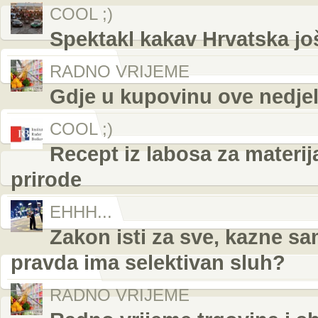
COOL ;)
Spektakl kakav Hrvatska još
RADNO VRIJEME
Gdje u kupovinu ove nedjelj
COOL ;)
Recept iz labosa za materij
prirode
EHHH...
Zakon isti za sve, kazne s
pravda ima selektivan sluh?
RADNO VRIJEME