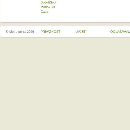
Body&Soul
Moda&Stil
Casa
©
Metro portal 2026
PRIVATNOST
UVJETI
OGLAŠAVAN