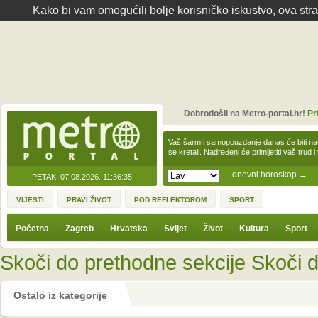
Kako bi vam omogućili bolje korisničko iskustvo, ova str
Dobrodošli na Metro-portal.hr!
Pr
Vaš šarm i samopouzdanje danas će biti na
se kretali. Nadređeni će primijetiti vaš trud 
dnevni horoskop
→
PETAK, 07.08.2026.
11:36:35
VIJESTI
PRAVI ŽIVOT
POD REFLEKTOROM
SPORT
Početna
Zagreb
Hrvatska
Svijet
Život
Kultura
Sport
Skoči do prethodne sekcije
Skoči d
Ostalo iz kategorije