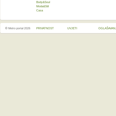
Body&Soul
Moda&Stil
Casa
©
Metro portal 2026
PRIVATNOST
UVJETI
OGLAŠAVAN