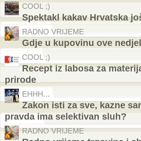
COOL ;)
Spektakl kakav Hrvatska još
RADNO VRIJEME
Gdje u kupovinu ove nedjelj
COOL ;)
Recept iz labosa za materij
prirode
EHHH...
Zakon isti za sve, kazne s
pravda ima selektivan sluh?
RADNO VRIJEME