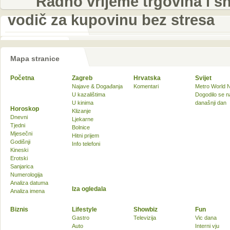
Radno vrijeme trgovina i sh
vodič za kupovinu bez stresa
Mapa stranice
Početna
Zagreb
Hrvatska
Svijet
Najave & Događanja
Komentari
Metro World 
U kazalištima
Dogodilo se n
U kinima
današnji dan
Horoskop
Klizanje
Dnevni
Ljekarne
Tjedni
Bolnice
Mjesečni
Hitni prijem
Godišnji
Info telefoni
Kineski
Erotski
Sanjarica
Numerologija
Analiza datuma
Iza ogledala
Analiza imena
Biznis
Lifestyle
Showbiz
Fun
Gastro
Televizija
Vic dana
Auto
Interni vju