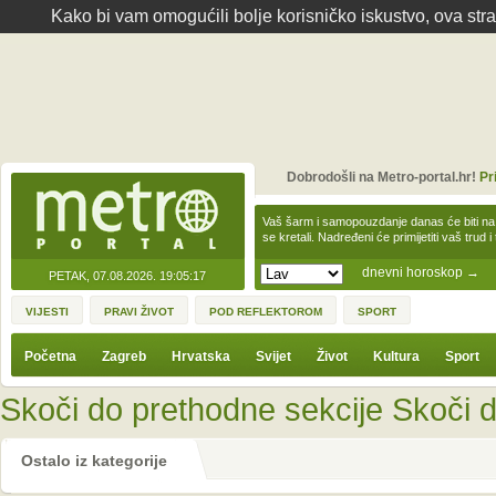
Kako bi vam omogućili bolje korisničko iskustvo, ova str
Dobrodošli na Metro-portal.hr!
Pr
Vaš šarm i samopouzdanje danas će biti na
se kretali. Nadređeni će primijetiti vaš trud 
dnevni horoskop
→
PETAK, 07.08.2026.
19:05:17
VIJESTI
PRAVI ŽIVOT
POD REFLEKTOROM
SPORT
Početna
Zagreb
Hrvatska
Svijet
Život
Kultura
Sport
Skoči do prethodne sekcije
Skoči d
Ostalo iz kategorije