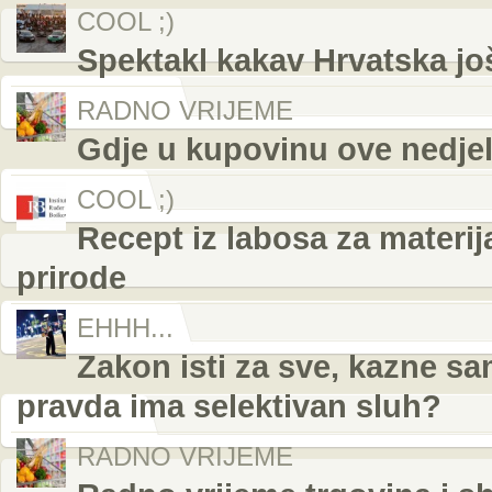
COOL ;)
Spektakl kakav Hrvatska još
RADNO VRIJEME
Gdje u kupovinu ove nedjelj
COOL ;)
Recept iz labosa za materij
prirode
EHHH...
Zakon isti za sve, kazne s
pravda ima selektivan sluh?
RADNO VRIJEME