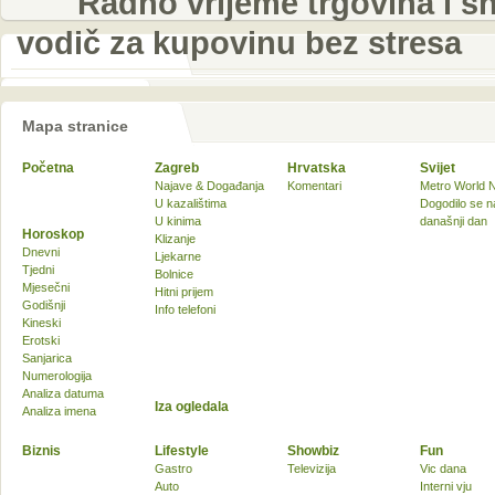
Radno vrijeme trgovina i sh
vodič za kupovinu bez stresa
Mapa stranice
Početna
Zagreb
Hrvatska
Svijet
Najave & Događanja
Komentari
Metro World 
U kazalištima
Dogodilo se n
U kinima
današnji dan
Horoskop
Klizanje
Dnevni
Ljekarne
Tjedni
Bolnice
Mjesečni
Hitni prijem
Godišnji
Info telefoni
Kineski
Erotski
Sanjarica
Numerologija
Analiza datuma
Iza ogledala
Analiza imena
Biznis
Lifestyle
Showbiz
Fun
Gastro
Televizija
Vic dana
Auto
Interni vju