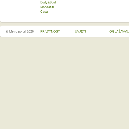
Body&Soul
Moda&Stil
Casa
©
Metro portal 2026
PRIVATNOST
UVJETI
OGLAŠAVAN