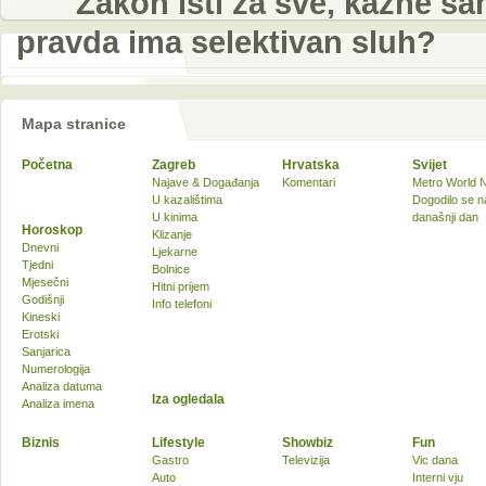
Zakon isti za sve, kazne s
pravda ima selektivan sluh?
Mapa stranice
Početna
Zagreb
Hrvatska
Svijet
Najave & Događanja
Komentari
Metro World 
U kazalištima
Dogodilo se n
U kinima
današnji dan
Horoskop
Klizanje
Dnevni
Ljekarne
Tjedni
Bolnice
Mjesečni
Hitni prijem
Godišnji
Info telefoni
Kineski
Erotski
Sanjarica
Numerologija
Analiza datuma
Iza ogledala
Analiza imena
Biznis
Lifestyle
Showbiz
Fun
Gastro
Televizija
Vic dana
Auto
Interni vju