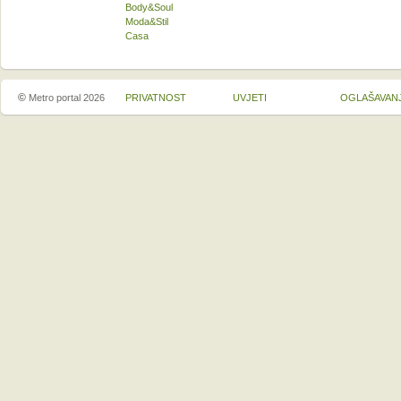
Body&Soul
Moda&Stil
Casa
©
Metro portal 2026
PRIVATNOST
UVJETI
OGLAŠAVAN