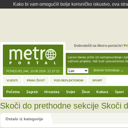
Kako bi vam omogućili bolje korisničko iskustvo, ova str
Dobrodošli na Metro-portal.hr!
Pr
Lavovi danas pršte od samopouzdanja i spre
važnom projektu. Vaš trud i posvećenost 
dnevni horoskop
→
PONEDJELJAK, 10.08.2026.
21:37:22
VIJESTI
PRAVI ŽIVOT
POD REFLEKTOROM
SPORT
Početna
Zagreb
Hrvatska
Svijet
Život
Kultura
Sport
Skoči do prethodne sekcije
Skoči d
Ostalo iz kategorije