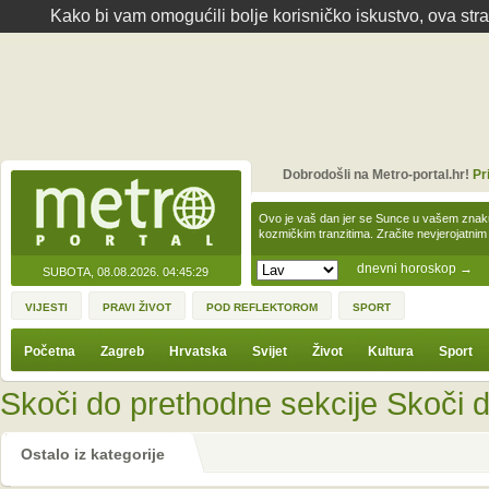
Kako bi vam omogućili bolje korisničko iskustvo, ova str
Dobrodošli na Metro-portal.hr!
Pr
Ovo je vaš dan jer se Sunce u vašem zna
kozmičkim tranzitima. Zračite nevjerojat
dnevni horoskop
→
SUBOTA, 08.08.2026.
04:45:29
VIJESTI
PRAVI ŽIVOT
POD REFLEKTOROM
SPORT
Početna
Zagreb
Hrvatska
Svijet
Život
Kultura
Sport
Skoči do prethodne sekcije
Skoči d
Ostalo iz kategorije