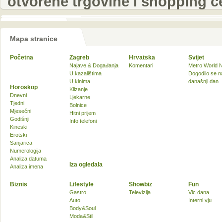
otvorene trgovine i shopping ce
Mapa stranice
Početna
Zagreb
Hrvatska
Svijet
Najave & Događanja
Komentari
Metro World 
U kazalištima
Dogodilo se n
U kinima
današnji dan
Horoskop
Klizanje
Dnevni
Ljekarne
Tjedni
Bolnice
Mjesečni
Hitni prijem
Godišnji
Info telefoni
Kineski
Erotski
Sanjarica
Numerologija
Analiza datuma
Iza ogledala
Analiza imena
Biznis
Lifestyle
Showbiz
Fun
Gastro
Televizija
Vic dana
Auto
Interni vju
Body&Soul
Moda&Stil